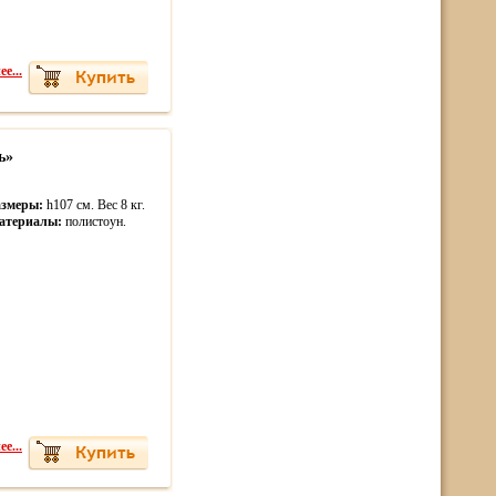
е...
ь»
азмеры:
h107 см. Вес 8 кг.
атериалы:
полистоун.
е...