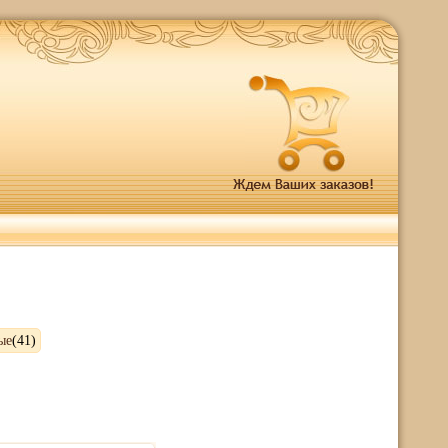
ые
(41)