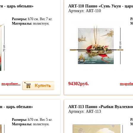
н - царь обезьян»
ART-110 Панно «Сунь Укун - царь
Артикул: ART-110
Размеры:
h70 см. Вес 7 кг.
Р
Материалы:
полистоун.
М
подробнее...
94302руб.
подробне
 - царь обезьян»
ART-113 Панно «Рыбки Вуалехво
Артикул: ART-113
Размеры:
h70 см. Вес 5 кг.
Р
Материалы:
полистоун.
М