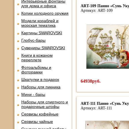
Интерьерные фонтаны
для дома и офиса
ART-109 Панно «Сунь Уку
Артикул: ART-109
Копии холодного оружия
Модели кораблей и
морская тематика
Картины SWAROVSKI
Глобус-бары
Сувениры SWAROVSKI
Книги в кожаном
переплете
Фотоальбомы и
фоторамки
Шкатулки в подарок
64938руб.
Наборы для пикника
Мини - бары
Наборы для спиртного и
ART-111 Панно «Сунь Укун
подарочные штофы
Артикул: ART-111
Сервизы кофейные
Сервизы чайные