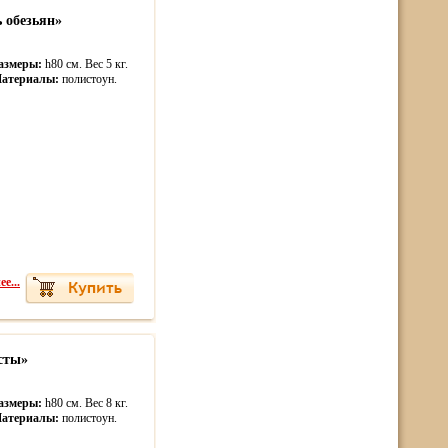
 обезьян»
азмеры:
h80 см. Вес 5 кг.
атериалы:
полистоун.
е...
сты»
азмеры:
h80 см. Вес 8 кг.
атериалы:
полистоун.