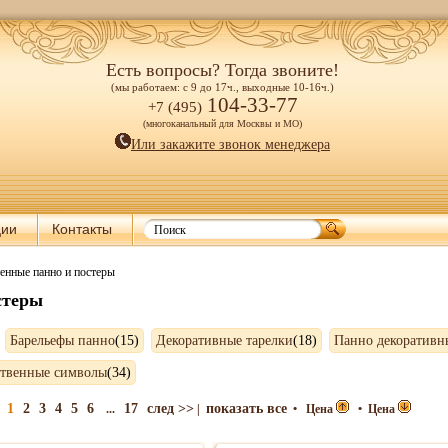
Есть вопросы? Тогда звоните!
(мы работаем: с 9 до 17ч., выходные 10-16ч.)
104-33-77
+7 (495)
(многоканальный для Москвы и МО)
Или закажите звонок менеджера
ции
Контакты
енные панно и постеры
стеры
Барельефы панно
(15)
Декоративные тарелки
(18)
Панно декоративн
ственные символы
(34)
1
2
3
4
5
6
17
след >>
показать все
...
|
•
Цена
•
Цена