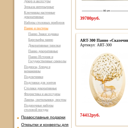
Декор и аксессуры
Зеркала интерьерные
Ключницы настенные
декоративные
39780руб.
Наборы столовых приборов
Панно и постеры
Панно Знаки зодиака
Барельефы панно
ART-300 Панно «Сказочн
Артикул: ART-300
Декоративные тарелки
Панно декоративные
Панно История и
Государственные символы
Подносы, блюда и
менажницы
Подсвечники
Подставки для зонтов
Столики декоративные
Флористика и аксессуары
Лампы, светильники, люстры
Подарочные наборы
столовой посуды
74412руб.
Православные подарки
Открытки и конверты для