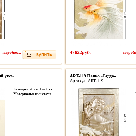
подробнее...
47622руб.
подробне
ий уют»
ART-119 Панно «Будда»
Артикул: ART-119
Размеры:
95 см. Вес 8 кг.
Материалы:
полистоун.