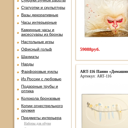
Сундуки ручной работы
Статуэтки и скульптуры
Вазы декоративные
Часы интерьерные
Каминные часы и
аксессуары из бронзы
Настольные игры
Офисный гольф
59088руб.
Шахматы
Нарды
Фарфоровые куклы
ART-116 Панно «Домашн
Артикул: ART-116
Из России с любовью
Подзорные трубы и
оптика
Колокола бронзовые
Копии огнестрельного
оружия
Предметы интерьера
Наборы для обуви