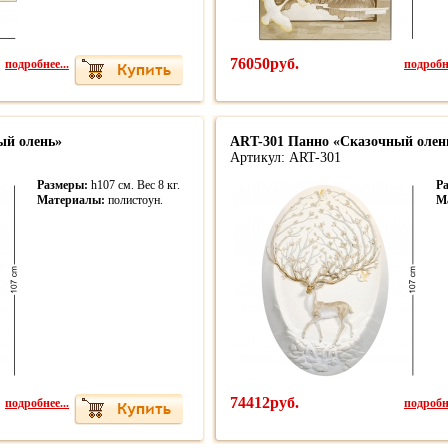
подробнее...
76050руб.
подробне
ый олень»
ART-301 Панно «Сказочный олен
Артикул: ART-301
Размеры:
h107 см. Вес 8 кг.
Р
Материалы:
полистоун.
М
подробнее...
74412руб.
подробне