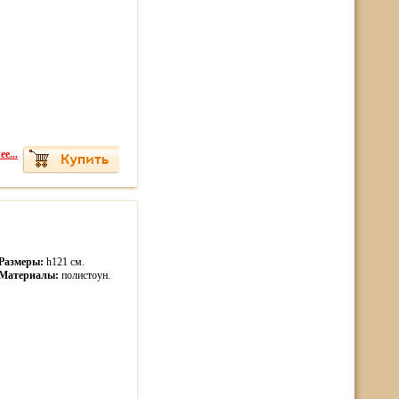
е...
Размеры:
h121 см.
Материалы:
полистоун.