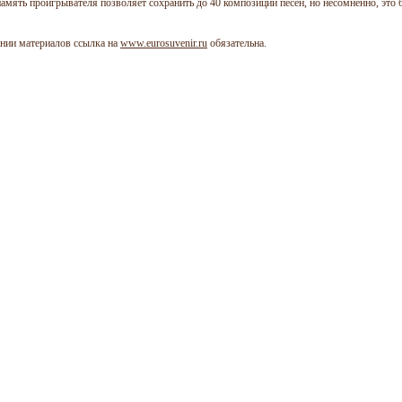
амять проигрывателя позволяет сохранить до 40 композиций песен, но несомненно, это
нии материалов ссылка на
www.eurosuvenir.ru
обязательна.