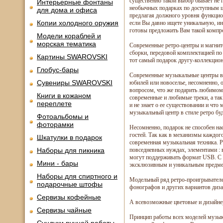
существенно такой выбор бывает не п
Интерьерные фонтаны
необычных подарках по доступным цен
для дома и офиса
предлагая должного уровня функцион
Копии холодного оружия
если Вы давно ищете уникальную, ин
готовы предложить Вам такой компр
Модели кораблей и
морская тематика
Современные ретро-центры и магнито
сборки, передовой комплектацией п
Картины SWAROVSKI
тот самый подарок другу-коллекционе
Глобус-бары
Современные музыкальные центры в р
Сувениры SWAROVSKI
юбилей или новоселье, несомненно,
вопросом, что же подарить любимому
Книги в кожаном
современные и любимые треки, а так ж
переплете
и не знает о ее существовании и что
музыкальный центр в стиле ретро б
Фотоальбомы и
фоторамки
Несомненно, подарок не способен наск
гостей. Так как в механизмы каждого
Шкатулки в подарок
современная музыкальная техника. Р
Наборы для пикника
повседневных нуждах, элементами :
могут поддерживать формат USB. С 
Мини - бары
эксклюзивным и уникальным предмето
Наборы для спиртного и
Модельный ряд ретро-проигрывателей
подарочные штофы
фонографов и других вариантов диза
Сервизы кофейные
А всевозможные цветовые и дизайне
Сервизы чайные
Принцип работы всех моделей музыка