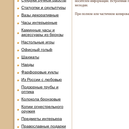
Сундуки ручной работы
носителей информации. Встроенная п
мелодии.
Статуэтки и скульптуры
При полном или частичном копирова
Вазы декоративные
Часы интерьерные
Каминные часы и
аксессуары из бронзы
Настольные игры
Офисный гольф
Шахматы
Нарды
Фарфоровые куклы
Из России с любовью
Подзорные трубы и
оптика
Колокола бронзовые
Копии огнестрельного
оружия
Предметы интерьера
Православные подарки