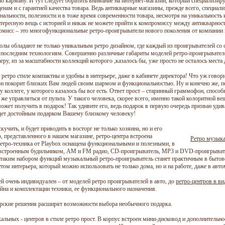
о карману. И тут следует обратить внимание на интернет-магазин, который специализир
ам и с гарантией качества товара. Ведь антикварные магазины, прежде всего, специали
альности, полезности и в тоже время современности товара, несмотря на уникальность 
тересную вещь с историей и никак не можете прийти к компромиссу между антикварнос
омисс – это многофункциональные ретро-проигрыватели нового поколения от компании 
лы обладают не только уникальным ретро дизайном, где каждый из проигрывателей со с
о последним технологиям. Совершенно различные габариты моделей ретро-проигрывател
ру, из за масштабности коллекций которого ,казалось бы, уже просто не осталось места
етро стиле компактны и удобны в интерьере, даже в кабинете директора! Что уж говорит
 он покорит близких Вам людей своим шармом и функциональностью. Ну и конечно же, 
 коллеге, у которого казалось бы все есть. Ответ прост – старинный граммофон, спосо
е управляться от пульта. У такого человека, скорее всего, именно такой колоритной вещ
 может получить в подарок! Так удивите его, ведь подарок в первую очередь призван уд
удет достойным подарком Вашему близкому человеку!
учить, и будет приводить в восторг не только хозяина, но и его
, представленного в нашем магазине, ретро-центра встроена
Ретро музык
етро-техника от Playbox оснащена функциональными и полезными, в
 встроенным будильником, АМ и FM радио, CD-проигрыватель, MP3 и DVD-проигрывате
таким набором функций музыкальный ретро-проигрыватель станет практичным в бытово
м интерьера, который можно использовать не только дома, но и на работе, даже в авто
 очень индивидуален – от моделей ретро проигрывателей в авто, до
ретро-центров в в
йна и комплектации техники, ее функционального назначения.
рские решения расширят возможности выбора необычного подарка.
льных - центров в стиле ретро прост. В корпус встроен мини-дисковод и дополнительно