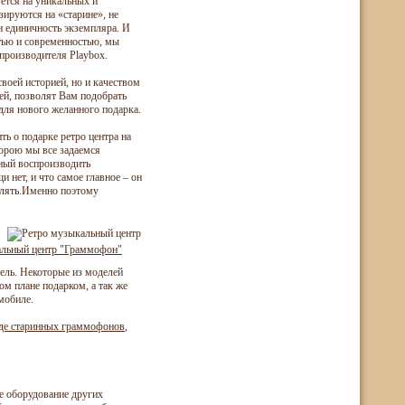
уется на уникальных и
зируются на «старине», не
и единичность экземпляра. И
тью и современностью, мы
производителя Playbox.
воей историей, но и качеством
ей, позволят Вам подобрать
 для нового желанного подарка.
ь о подарке ретро центра на
порою мы все задаемся
бный воспроизводить
и нет, и что самое главное – он
ивлять.Именно поэтому
альный центр "Граммофон"
ль. Некоторые из моделей
м плане подарком, а так же
мобиле.
иде старинных граммофонов
,
е оборудование других