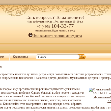
Есть вопросы? Тогда звоните!
(мы работаем: с 9 до 17ч., выходные 10-16ч.)
104-33-77
+7 (495)
(многоканальный для Москвы и МО)
Или закажите звонок менеджера
ции
Контакты
о:
етро-стиль, и многие ценители ретро могут позволить себе элитные ретро-подарки от к
и современные технологии и качество с ретро-дизайном музыкальных центров и проигрыв
 выбором, ему предлагается широкий ассортимент музыкальной
й комплектации и сборке. Однако богатый выбор порою и заводит в
ести качественный и необычный по своим характеристикам подарок
Музыкальный 
им некий компромисс: внешний дизайн, качество, полезность или
AM
. Как же найти этот компромисс и на что, прежде всего, обратить
м могут послужить антикварные лавки или магазины, где представлены необычные и ст