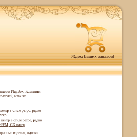
омпании PlayBox. Компания
ателей, а так же
центр в стиле ретро, радио
/FM, CD плеер
аринные изделия, однако