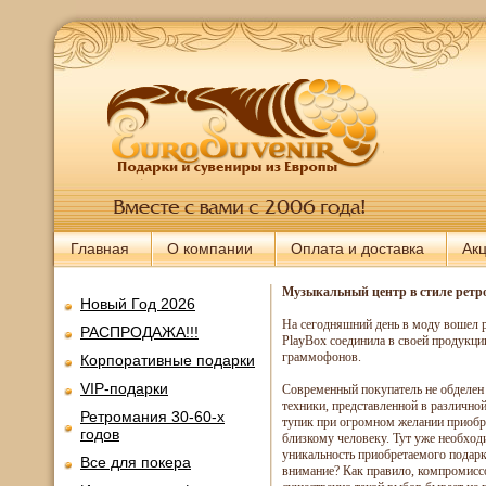
Главная
О компании
Оплата и доставка
Ак
Музыкальный центр в стиле ретр
Новый Год 2026
На сегодняшний день в моду вошел р
РАСПРОДАЖА!!!
PlayBox соединила в своей продукци
граммофонов.
Корпоративные подарки
VIP-подарки
Современный покупатель не обделен
техники, представленной в различно
Ретромания 30-60-х
тупик при огромном желании приобр
годов
близкому человеку. Тут уже необход
уникальность приобретаемого подарка
Все для покера
внимание? Как правило, компромиссо