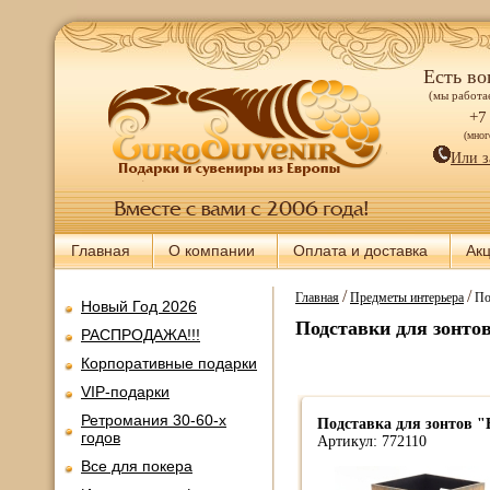
Есть во
(мы работае
+7
(мно
Или з
Главная
О компании
Оплата и доставка
Ак
/
/
Главная
Предметы интерьера
По
Новый Год 2026
Подставки для зонто
РАСПРОДАЖА!!!
Корпоративные подарки
VIP-подарки
Ретромания 30-60-х
Подставка для зонтов "
годов
Артикул: 772110
Все для покера