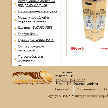
Интерьерные фонтаны
для дома и офиса
Копии холодного оружия
Модели кораблей и
морская тематика
Картины SWAROVSKI
Глобус-бары
Сувениры SWAROVSKI
Книги в кожаном
4090руб.
подроб
переплете
Фотоальбомы и
фоторамки
Шкатулки в подарок
Eurosuvenir.ru
Наборы для пикника
телефоны:
Мини - бары
+7 (495)
104-33-77
E-mail: info@eurosuvenir.ru
Наборы для спиртного и
подарочные штофы
Главная
О компании
Оп
Сервизы кофейные
Copyright © 2006-2026
Интернет-магазин подарко
Сервизы чайные