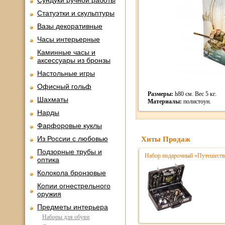
Сундуки ручной работы
Статуэтки и скульптуры
Вазы декоративные
Часы интерьерные
Каминные часы и
аксессуары из бронзы
Настольные игры
Офисный гольф
Размеры:
h80 см. Вес 5 кг.
Шахматы
Материалы:
полистоун.
Нарды
Фарфоровые куклы
Из России с любовью
Хиты Продаж
Подзорные трубы и
Набор подарочный «Путешестве
оптика
Колокола бронзовые
Копии огнестрельного
оружия
Предметы интерьера
Наборы для обуви