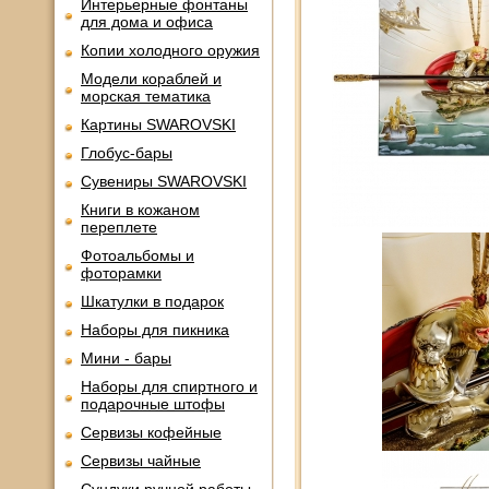
Интерьерные фонтаны
для дома и офиса
Копии холодного оружия
Модели кораблей и
морская тематика
Картины SWAROVSKI
Глобус-бары
Сувениры SWAROVSKI
Книги в кожаном
переплете
Фотоальбомы и
фоторамки
Шкатулки в подарок
Наборы для пикника
Мини - бары
Наборы для спиртного и
подарочные штофы
Сервизы кофейные
Сервизы чайные