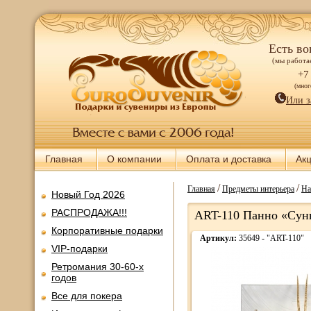
Есть во
(мы работае
+7
(мно
Или з
Главная
О компании
Оплата и доставка
Ак
/
/
Главная
Предметы интерьера
На
Новый Год 2026
РАСПРОДАЖА!!!
ART-110 Панно «Сунь
Корпоративные подарки
Артикул:
35649 - "ART-110"
VIP-подарки
Ретромания 30-60-х
годов
Все для покера