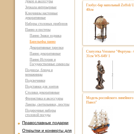
Декор и аксессуры
Глобус-бар напольный Zoffoli 
Зеркала интерьерные
40см
Ключницы настенные
декоративные
Наборы столовых приборов
Панно и постеры
Панно Знаки зодиака
Барельефы панно
Декоративные тарелки
Статуэтка Veronese "Фортуна - 
Панно декоративные
31см WS-649/ 1
Панно История и
Государственные символы
Подносы, блюда и
менажницы
Подсвечники
Подставки для зонтов
Столики декоративные
Модель российского линейного 
Флористика и аксессуары
Павел"
Лампы, светильники, люстры
Подарочные наборы
столовой посуды
Православные подарки
Открытки и конверты для