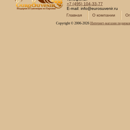
Сундуки ручной работы
+7 (495)
104-33-77
Статуэтки и скульптуры
E-mail: info@eurosuvenir.ru
Вазы декоративные
Главная
О компании
Оп
Часы интерьерные
Copyright © 2006-2026
Интернет-магазин подарко
Каминные часы и
аксессуары из бронзы
Настольные игры
Офисный гольф
Шахматы
Нарды
Фарфоровые куклы
Из России с любовью
Подзорные трубы и
оптика
Колокола бронзовые
Копии огнестрельного
оружия
Предметы интерьера
Православные подарки