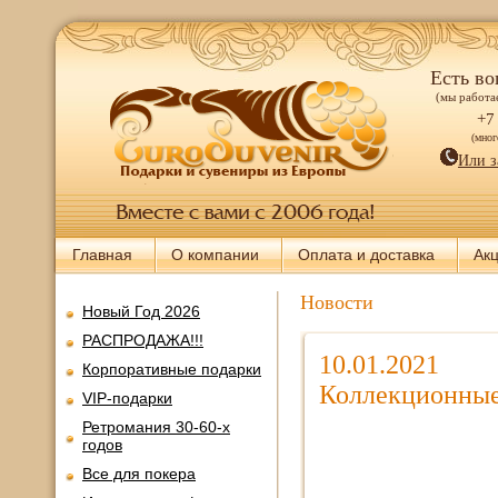
Есть во
(мы работае
+7
(мно
Или з
Главная
О компании
Оплата и доставка
Ак
Новости
Новый Год 2026
РАСПРОДАЖА!!!
10.01.2021
Корпоративные подарки
Коллекционные
VIP-подарки
Ретромания 30-60-х
годов
Все для покера