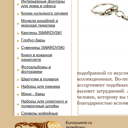
Интерьерные фонтаны
для дома и офиса
Копии холодного оружия
Модели кораблей и
морская тематика
Картины SWAROVSKI
Глобус-бары
Сувениры SWAROVSKI
Книги в кожаном
переплете
Фотоальбомы и
фоторамки
подобранной со вкусо
коллекционных. Во-пер
Шкатулки в подарок
ассортимент подобных 
Наборы для пикника
вызовет затруднений. 
Мини - бары
человек, которому вы 
Наборы для спиртного и
благодарностью вспоми
подарочные штофы
Сервизы кофейные
Сервизы чайные
Eurosuvenir.ru
телефоны: