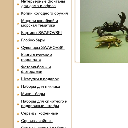
Интерьерные фонтаны
для дома и офиса
Копии холодного оружия
Модели кораблей и
морская тематика
Картины SWAROVSKI
Глобус-бары
Сувениры SWAROVSKI
Книги в кожаном
переплете
Фотоальбомы и
фоторамки
Шкатулки в подарок
Наборы для пикника
Мини - бары
Наборы для спиртного и
подарочные штофы
Сервизы кофейные
Сервизы чайные