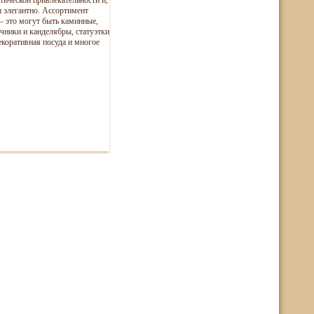
тической привлекательности и,
и элегантно. Ассортимент
– это могут быть каминные,
ечники и канделябры, статуэтки
екоративная посуда и многое