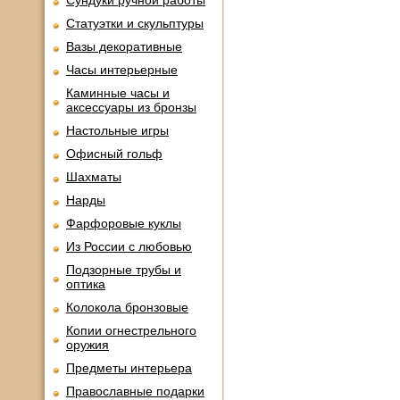
Сундуки ручной работы
Статуэтки и скульптуры
Вазы декоративные
Часы интерьерные
Каминные часы и
аксессуары из бронзы
Настольные игры
Офисный гольф
Шахматы
Нарды
Фарфоровые куклы
Из России с любовью
Подзорные трубы и
оптика
Колокола бронзовые
Копии огнестрельного
оружия
Предметы интерьера
Православные подарки