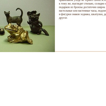
правильном уходе не теряют своей эсте
к тому же, выглядят стильно, солидно 
подарков из бронзы достаточно широк 
настольные или настенные часы, подсв
и фигурки знаков зодиака, шкатулки, д
другое.