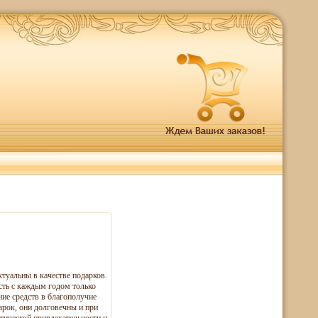
ктуальны в качестве подарков.
ость с каждым годом только
ение средств в благополучие
арок, они долговечны и при