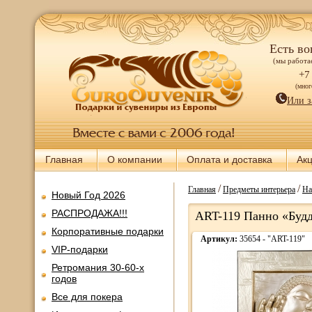
Есть во
(мы работае
+7
(мно
Или з
Главная
О компании
Оплата и доставка
Ак
/
/
Главная
Предметы интерьера
На
Новый Год 2026
РАСПРОДАЖА!!!
ART-119 Панно «Буд
Корпоративные подарки
Артикул:
35654 - "ART-119"
VIP-подарки
Ретромания 30-60-х
годов
Все для покера