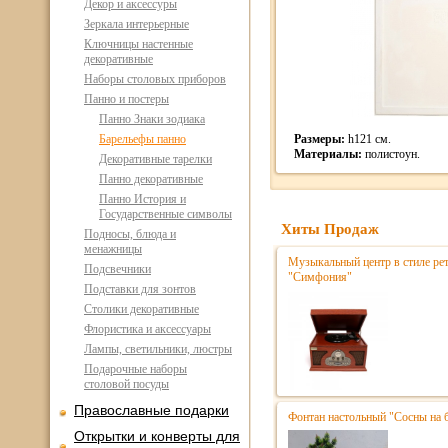
Декор и аксессуры
Зеркала интерьерные
Ключницы настенные
декоративные
Наборы столовых приборов
Панно и постеры
Панно Знаки зодиака
Барельефы панно
Размеры:
h121 см.
Материалы:
полистоун.
Декоративные тарелки
Панно декоративные
Панно История и
Государственные символы
Хиты Продаж
Подносы, блюда и
менажницы
Музыкальный центр в стиле р
Подсвечники
"Симфония"
Подставки для зонтов
Столики декоративные
Флористика и аксессуары
Лампы, светильники, люстры
Подарочные наборы
столовой посуды
Православные подарки
Фонтан настольный "Сосны на 
Открытки и конверты для