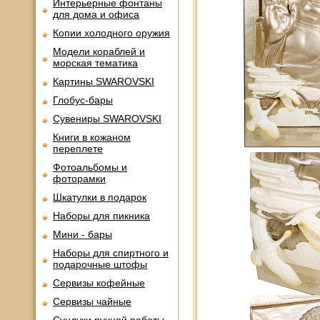
Интерьерные фонтаны
для дома и офиса
Копии холодного оружия
Модели кораблей и
морская тематика
Картины SWAROVSKI
Глобус-бары
Сувениры SWAROVSKI
Книги в кожаном
переплете
Фотоальбомы и
фоторамки
Шкатулки в подарок
Наборы для пикника
Мини - бары
Наборы для спиртного и
подарочные штофы
Сервизы кофейные
Сервизы чайные