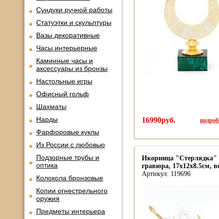
Сундуки ручной работы
Статуэтки и скульптуры
Вазы декоративные
Часы интерьерные
Каминные часы и
аксессуары из бронзы
Настольные игры
Офисный гольф
Шахматы
Нарды
16990руб.
подробн
Фарфоровые куклы
Из России с любовью
Подзорные трубы и
Икорница "Стерлядка" а
оптика
гравюра, 17x12x8.5см, ве
Артикул: 119696
Колокола бронзовые
Копии огнестрельного
оружия
Предметы интерьера