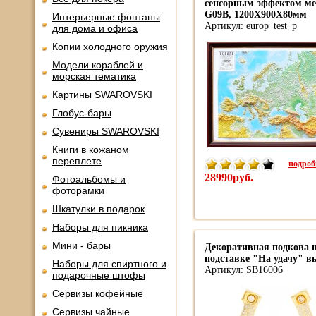
сенсорным эффектом ме
G09B, 1200Х900Х80мм
Интерьерные фонтаны
Артикул: europ_test_p
для дома и офиса
Копии холодного оружия
Модели кораблей и
морская тематика
Картины SWAROVSKI
Глобус-бары
Сувениры SWAROVSKI
Книги в кожаном
переплете
подробн
28990руб.
Фотоальбомы и
фоторамки
Шкатулки в подарок
Наборы для пикника
Мини - бары
Декоративная подкова 
подставке "На удачу" в
Наборы для спиртного и
Артикул: SB16006
подарочные штофы
Сервизы кофейные
Сервизы чайные