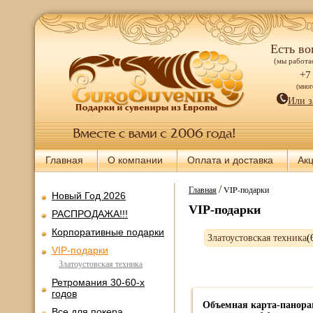
Есть во
(мы работае
+7
(мно
Или з
Главная
О компании
Оплата и доставка
Ак
/
Главная
VIP-подарки
Новый Год 2026
VIP-подарки
РАСПРОДАЖА!!!
Корпоративные подарки
Златоустовская техника
(
VIP-подарки
Златоустовская техника
Ретромания 30-60-х
годов
Объемная карта-панора
Все для покера