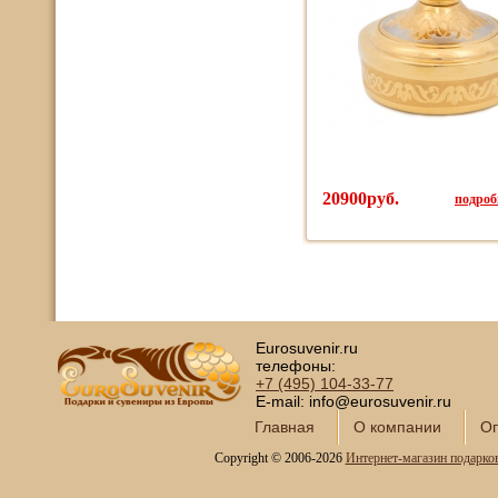
20900руб.
подробн
Eurosuvenir.ru
телефоны:
+7 (495)
104-33-77
E-mail: info@eurosuvenir.ru
Главная
О компании
Оп
Copyright © 2006-2026
Интернет-магазин подарко