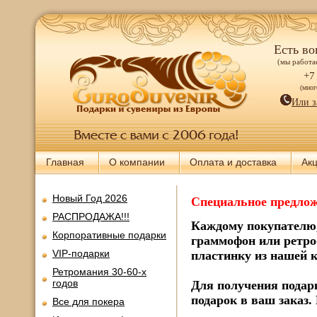
Есть во
(мы работае
+7
(мно
Или з
Главная
О компании
Оплата и доставка
Ак
Новый Год 2026
Специальное предлож
РАСПРОДАЖА!!!
Каждому покупателю,
Корпоративные подарки
граммофон или ретр
VIP-подарки
пластинку из нашей 
Ретромания 30-60-х
годов
Для получения подарк
подарок в ваш заказ.
Все для покера