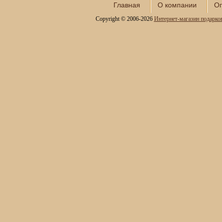
Сундуки ручной работы
Главная
О компании
Оп
Статуэтки и скульптуры
Copyright © 2006-2026
Интернет-магазин подарко
Вазы декоративные
Часы интерьерные
Каминные часы и
аксессуары из бронзы
Настольные игры
Офисный гольф
Шахматы
Нарды
Фарфоровые куклы
Из России с любовью
Подзорные трубы и
оптика
Колокола бронзовые
Копии огнестрельного
оружия
Предметы интерьера
Православные подарки