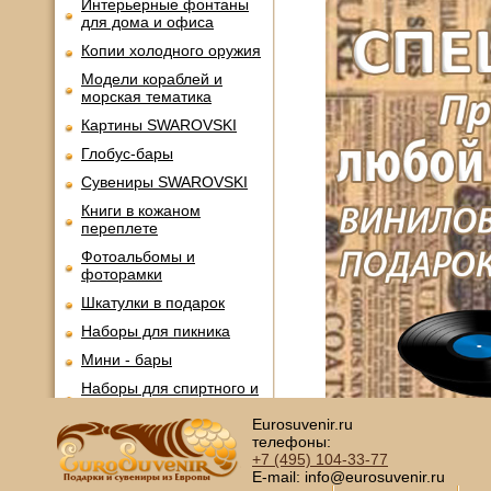
Интерьерные фонтаны
для дома и офиса
Копии холодного оружия
Модели кораблей и
морская тематика
Картины SWAROVSKI
Глобус-бары
Сувениры SWAROVSKI
Книги в кожаном
переплете
Фотоальбомы и
фоторамки
Шкатулки в подарок
Наборы для пикника
Мини - бары
Наборы для спиртного и
подарочные штофы
Eurosuvenir.ru
Сервизы кофейные
телефоны:
+7 (495)
104-33-77
Сервизы чайные
E-mail: info@eurosuvenir.ru