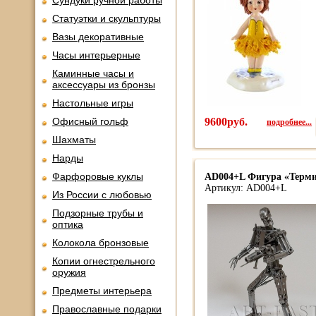
Сундуки ручной работы
Статуэтки и скульптуры
Вазы декоративные
Часы интерьерные
Каминные часы и
аксессуары из бронзы
Настольные игры
Офисный гольф
9600руб.
подробнее...
Шахматы
Нарды
Фарфоровые куклы
AD004+L Фигура «Терми
Артикул: AD004+L
Из России с любовью
Подзорные трубы и
оптика
Колокола бронзовые
Копии огнестрельного
оружия
Предметы интерьера
Православные подарки