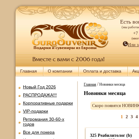
Есть во
(мы работае
+7
(мно
Или з
Главная
О компании
Оплата и доставка
Ак
/
Главная
Новинки месяца
Новый Год 2026
Новинки месяца
РАСПРОДАЖА!!!
Корпоративные подарки
Скоро появятся НОВИН
VIP-подарки
1
2
3
4
Ретромания 30-60-х
годов
Все для покера
325 Реабилитолог (b)