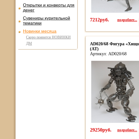
Открытки и конверты для
денег
Сувениры курительной
7212руб.
подробнее...
тематики
Новинки месяца
Скоро появятся НОВИНКИ
ДМ
AD020/68 Фигура «Хищн
(AT)
Артикул: AD020/68
29250руб.
подробнее...