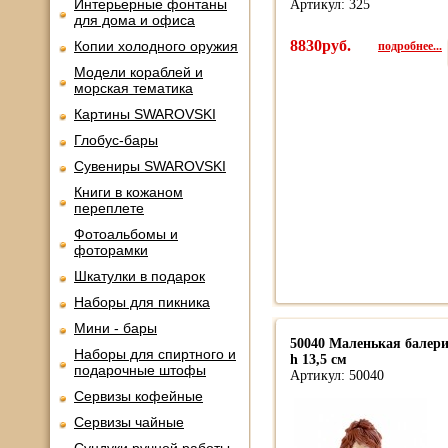
Интерьерные фонтаны
Артикул: 325
для дома и офиса
8830руб.
подробнее...
Копии холодного оружия
Модели кораблей и
морская тематика
Картины SWAROVSKI
Глобус-бары
Сувениры SWAROVSKI
Книги в кожаном
переплете
Фотоальбомы и
фоторамки
Шкатулки в подарок
Наборы для пикника
Мини - бары
50040 Маленькая балер
Наборы для спиртного и
h 13,5 см
подарочные штофы
Артикул: 50040
Сервизы кофейные
Сервизы чайные