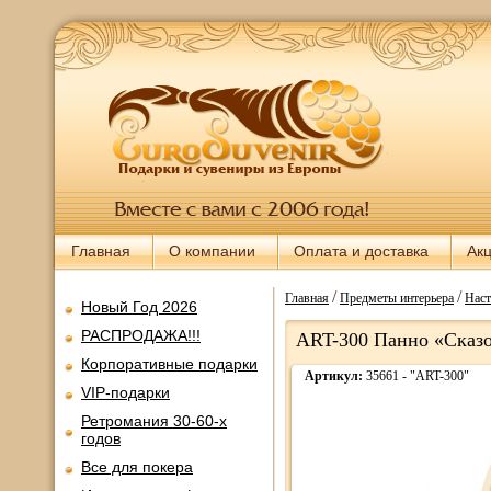
Главная
О компании
Оплата и доставка
Ак
/
/
Главная
Предметы интерьера
Наст
Новый Год 2026
РАСПРОДАЖА!!!
ART-300 Панно «Сказ
Корпоративные подарки
Артикул:
35661 - "ART-300"
VIP-подарки
Ретромания 30-60-х
годов
Все для покера