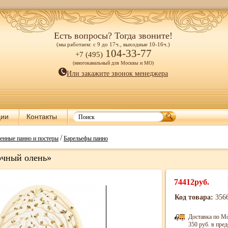
Есть вопросы? Тогда звоните!
(мы работаем: с 9 до 17ч., выходные 10-16ч.)
104-33-77
+7 (495)
(многоканальный для Москвы и МО)
Или закажите звонок менеджера
ции
Контакты
/
енные панно и постеры
Барельефы панно
очный олень»
74412руб.
Код товара:
356
Доставка по М
350 руб. в пр