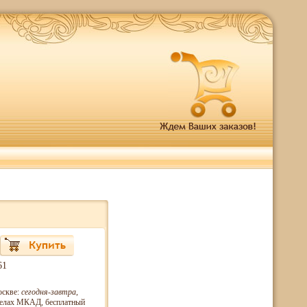
61
оскве:
сегодня-завтра
,
еделах МКАД, бесплатный