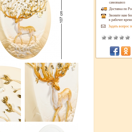
самовывоз
Доставка по Ро
Звоните нам бе
в рабочее врем
Задать вопрос п