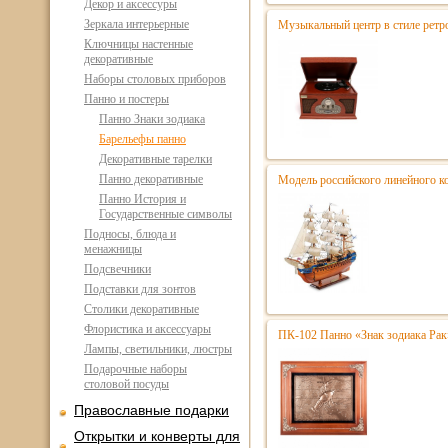
Декор и аксессуры
Зеркала интерьерные
Музыкальный центр в стиле ре
Ключницы настенные
декоративные
Наборы столовых приборов
Панно и постеры
Панно Знаки зодиака
Барельефы панно
Декоративные тарелки
Панно декоративные
Модель российского линейного к
Панно История и
Государственные символы
Подносы, блюда и
менажницы
Подсвечники
Подставки для зонтов
Столики декоративные
Флористика и аксессуары
ПК-102 Панно «Знак зодиака Рак
Лампы, светильники, люстры
Подарочные наборы
столовой посуды
Православные подарки
Открытки и конверты для