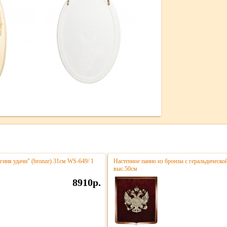
гиня удачи" (bronze) 31см WS-649/ 1
Настенное панно из бронзы с геральдическо
выс.50см
8910р.