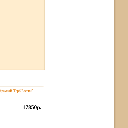
й рамкой "Герб России"
17850р.