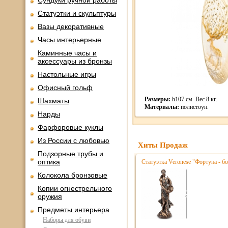
Сундуки ручной работы
Статуэтки и скульптуры
Вазы декоративные
Часы интерьерные
Каминные часы и
аксессуары из бронзы
Настольные игры
Офисный гольф
Размеры:
h107 см. Вес 8 кг.
Шахматы
Материалы:
полистоун.
Нарды
Фарфоровые куклы
Из России с любовью
Хиты Продаж
Подзорные трубы и
оптика
Статуэтка Veronese "Фортуна - бо
Колокола бронзовые
Копии огнестрельного
оружия
Предметы интерьера
Наборы для обуви