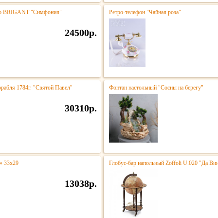
тро BRIGANT "Симфония"
Ретро-телефон "Чайная роза"
24500р.
орабля 1784г. "Святой Павел"
Фонтан настольный "Сосны на берегу"
30310р.
» 33х29
Глобус-бар напольный Zoffoli U.020 "Да Ви
13038р.