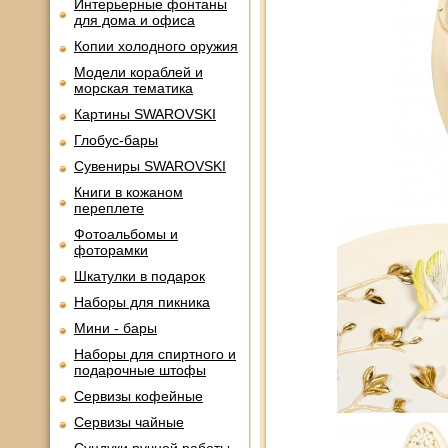
Интерьерные фонтаны
для дома и офиса
Копии холодного оружия
Модели кораблей и
морская тематика
Картины SWAROVSKI
Глобус-бары
Сувениры SWAROVSKI
Книги в кожаном
переплете
Фотоальбомы и
фоторамки
Шкатулки в подарок
Наборы для пикника
Мини - бары
Наборы для спиртного и
подарочные штофы
Сервизы кофейные
Сервизы чайные