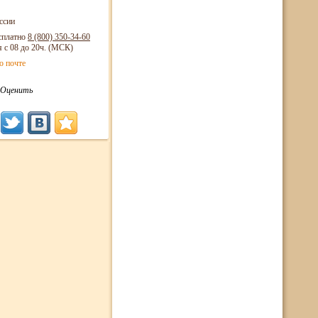
ссии
сплатно
8 (800)
350-34-60
я с 08 до 20ч. (МСК)
о почте
Оценить