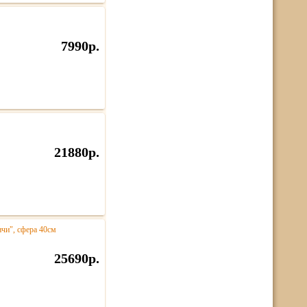
7990р.
21880р.
нчи", сфера 40см
25690р.