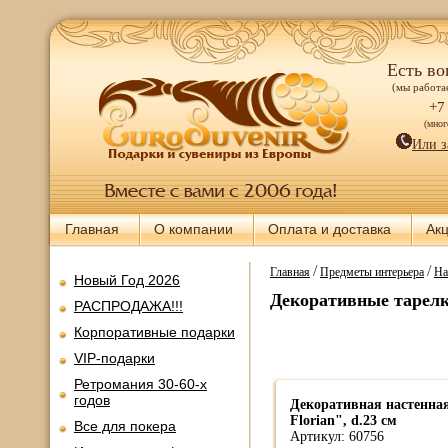
Есть во
(мы работае
+7
(мно
Или з
Главная
О компании
Оплата и доставка
Ак
/
/
Главная
Предметы интерьера
На
Новый Год 2026
Декоративные тарел
РАСПРОДАЖА!!!
Корпоративные подарки
VIP-подарки
Ретромания 30-60-х
годов
Декоративная настенная
Florian", d.23 см
Все для покера
Артикул: 60756