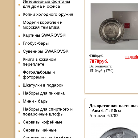
Интерьерные фонтаны
для дома и офиса
Копии холодного оружия
Модели кораблей и
морская тематика
Картины SWAROVSKI
Глобус-бары
Сувениры SWAROVSKI
9380руб.
подробн
Книги в кожаном
7870руб.
переплете
Вы экономите:
1510руб. (17%)
Фотоальбомы и
фоторамки
Шкатулки в подарок
Наборы для пикника
Мини - бары
Декоративная настенная
Наборы для спиртного и
"Austria" d18см
подарочные штофы
Артикул: 60783
Сервизы кофейные
Сервизы чайные