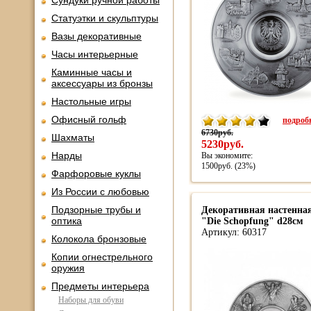
Сундуки ручной работы
Статуэтки и скульптуры
Вазы декоративные
Часы интерьерные
Каминные часы и
аксессуары из бронзы
Настольные игры
Офисный гольф
подробн
6730руб.
Шахматы
5230руб.
Нарды
Вы экономите:
1500руб. (23%)
Фарфоровые куклы
Из России с любовью
Подзорные трубы и
Декоративная настенная
оптика
"Die Schopfung" d28см
Артикул: 60317
Колокола бронзовые
Копии огнестрельного
оружия
Предметы интерьера
Наборы для обуви