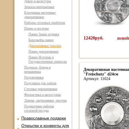
Декор и аксессуры
Зеркала интерьерные
Ключницы настенные
декоративные
Наборы столовых приборов
Панно и постеры
Панно Знаки зодиака
12420руб.
подробн
Барельефы панно
Декоративные тарелки
Панно декоративные
Панно История и
Государственные символы
Подносы, блюда и
Декоративная настенная
менажницы
"Freischutz" d24см
Подсвечники
Артикул: 11024
Подставки для зонтов
Столики декоративные
Флористика и аксессуары
Лампы, светильники, люстры
Подарочные наборы
столовой посуды
Православные подарки
Открытки и конверты для