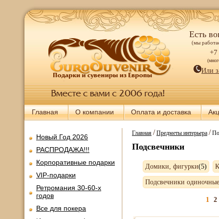
Есть во
(мы работае
+7
(мно
Или з
Главная
О компании
Оплата и доставка
Ак
/
/
Главная
Предметы интерьера
По
Новый Год 2026
Подсвечники
РАСПРОДАЖА!!!
Корпоративные подарки
Домики, фигурки
(5)
К
VIP-подарки
Подсвечники одиночны
Ретромания 30-60-х
годов
1
2
Все для покера