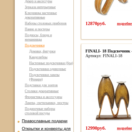
Декор и аксессуры
Зеркала интерьерные
Ключницы настенные
декоративные
12870руб.
подробнее
Наборы столовых приборов
Панно и постеры
Подносы, блюда и
менажницы
Подсвечники
FINALI- 18 Подсвечник «
Домики, фигурки
Артикул: FINALI-18
Канделябры
Настенные подсвечники (бра)
Подсвечники одиночные
Подсвечники лампы
(Фонари)
Подставки для зонтов
Столики декоративные
Флористика и аксессуары
Лампы, светильники, люстры
Подарочные наборы
столовой посуды
Православные подарки
12990руб.
подробнее
Открытки и конверты для