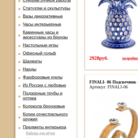
Сундуки ручной работы
Статуэтки и скульптуры
Вазы декоративные
Часы интерьерные
Каминные часы и
аксессуары из бронзы
Настольные игры
Офисный гольф
2928руб.
подробнее
Шахматы
Нарды
Фарфоровые куклы
FINALI- 06 Подсвечник «
Из России с любовью
Артикул: FINALI-06
Подзорные трубы и
оптика
Колокола бронзовые
Копии огнестрельного
оружия
Предметы интерьера
Наборы для обуви