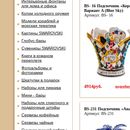
Интерьерные фонтаны
для дома и офиса
BS- 16 Подсвечник «Коро
Вариант A (Blue Sky)
Копии холодного оружия
Артикул: BS- 16
Модели кораблей и
морская тематика
Картины SWAROVSKI
Глобус-бары
Сувениры SWAROVSKI
Книги в кожаном
переплете
Фотоальбомы и
фоторамки
Шкатулки в подарок
4914руб.
подробнее
Наборы для пикника
Мини - бары
Наборы для спиртного и
подарочные штофы
BS-231 Подсвечник «Ана
Артикул: BS-231
Сервизы кофейные
Сервизы чайные