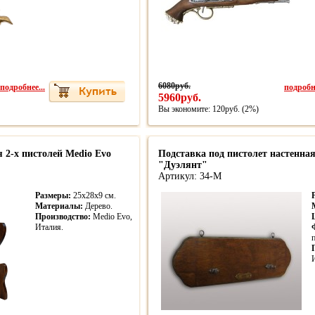
подробнее...
6080руб.
подробне
5960руб.
Вы экономите: 120руб. (2%)
 2-x пистолей Medio Evo
Подставка под пистолет настенна
"Дуэлянт"
Артикул: 34-М
Размеры:
25х28х9 см.
Материалы:
Дерево.
Производство:
Medio Evo,
Италия.