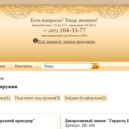
Есть вопросы? Тогда звоните!
(мы работаем: с 9 до 17ч., выходные 10-16ч.)
104-33-77
+7 (495)
(многоканальный для Москвы и МО)
Или закажите звонок менеджера
ции
Контакты
жия
 оружия
шки
(1)
Подставки под оружие
(3)
Бейджи бутафорские
(2)
ружной прокурор"
Декоративный значок "Гордость
Артикул: DE-104