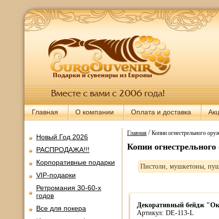
Главная
О компании
Оплата и доставка
Ак
/
Главная
Копии огнестрельного ору
Новый Год 2026
Копии огнестрельного
РАСПРОДАЖА!!!
Корпоративные подарки
Пистоли, мушкетоны, пу
VIP-подарки
Ретромания 30-60-х
годов
Декоративный бейдж "Ок
Все для покера
Артикул: DE-113-L