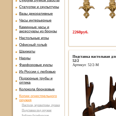
Сундуки ручной работы
Статуэтки и скульптуры
Вазы декоративные
Часы интерьерные
Каминные часы и
аксессуары из бронзы
2260руб.
Настольные игры
Офисный гольф
Шахматы
Подставка настольная для
Нарды
52/2
Фарфоровые куклы
Артикул: 52/2-М
Из России с любовью
Подзорные трубы и
оптика
Колокола бронзовые
Копии огнестрельного
оружия
Пистоли, мушкетоны, пушки
Подставки под оружие
Бейджи бутафорские