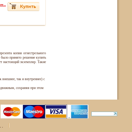
е...
резента копии огнестрельного
и было принято решение купить
яет настоящий экземпляр. Такие
 внешнее, так и внутреннее) с
одвижным, сохраняя при этом
ты