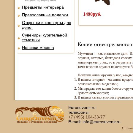
Предметы интерьера
1490руб.
Православные подарки
Открытки и конверты для
денег
Сувениры курительной
тематики
Копии огнестрельного 
Новинки месяца
Мужчины – как маленькие дети. Им
оружия, которые, благодаря своему 
копии оружия у нас, то в результат
точные копии оружия не останутся б
Покупая копии оружия у нас, кажды
В нашем интернет - магазине предст
оригинальными моделями;
Мы предлагаем копии боевого оружи
целостность корпуса;
В нашем каталоге копии стрелковог
Eurosuvenir.ru
телефоны:
+7 (495)
104-33-77
E-mail: info@eurosuvenir.ru
Глав