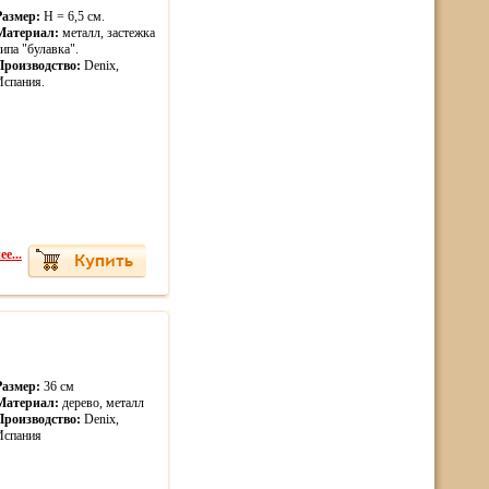
Размер:
H = 6,5 см.
Материал:
металл, застежка
типа "булавка".
Производство:
Denix,
Испания.
е...
Размер:
36 см
Материал:
дерево, металл
Производство:
Denix,
Испания