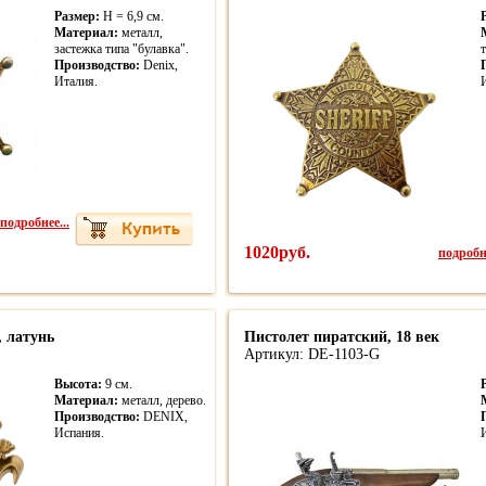
Размер:
H = 6,9 см.
Материал:
металл,
застежка типа "булавка".
Производство:
Denix,
Италия.
подробнее...
1020руб.
подробне
, латунь
Пистолет пиратский, 18 век
Артикул: DE-1103-G
Высота:
9 см.
Материал:
металл, дерево.
Производство:
DENIX,
Испания.