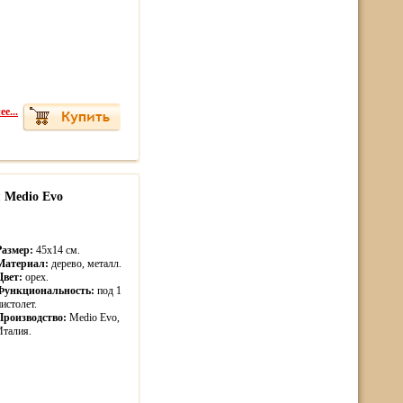
е...
я Medio Evo
Размер:
45х14 см.
Материал:
дерево, металл.
Цвет:
орех.
Функциональность:
под 1
пистолет.
Производство:
Medio Evo,
Италия.