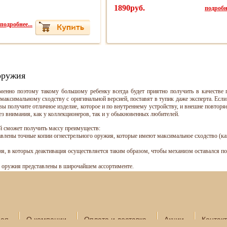
1890руб.
подробне
подробнее...
оружия
енно поэтому такому большому ребенку всегда будет приятно получить в качестве п
максимальному сходству с оригинальной версией, поставят в тупик даже эксперта. Есл
е вы получите отличное изделие, которое и по внутреннему устройству, и внешне повтор
ез внимания, как у коллекционеров, так и у обыкновенных любителей.
й сможет получить массу преимуществ:
авлены точные копии огнестрельного оружия, которые имеют максимальное сходство (как
я, в которых деактивация осуществляется таким образом, чтобы механизм оставался п
о оружия представлены в широчайшем ассортименте.
ная
О компании
Оплата и доставка
Акции
Контак