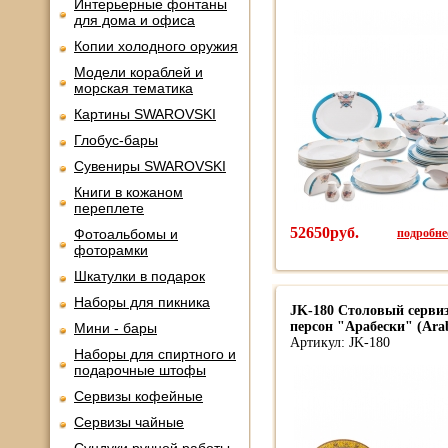
Интерьерные фонтаны
для дома и офиса
Копии холодного оружия
Модели кораблей и
морская тематика
Картины SWAROVSKI
Глобус-бары
Сувениры SWAROVSKI
Книги в кожаном
переплете
52650руб.
подробнее
Фотоальбомы и
фоторамки
Шкатулки в подарок
Наборы для пикника
JK-180 Столовый сервиз
персон "Арабески" (Arab
Мини - бары
Артикул: JK-180
Наборы для спиртного и
подарочные штофы
Сервизы кофейные
Сервизы чайные