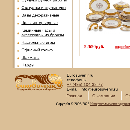
Сундуки ручной работы
Статуэтки и скульптуры
Вазы декоративные
Часы интерьерные
Каминные часы и
аксессуары из бронзы
Настольные игры
52650руб.
подробнее
Офисный гольф
Шахматы
Нарды
Фарфоровые куклы
Eurosuvenir.ru
телефоны:
Из России с любовью
+7 (495)
104-33-77
Подзорные трубы и
E-mail: info@eurosuvenir.ru
оптика
Главная
О компании
Оп
Колокола бронзовые
Copyright © 2006-2026
Интернет-магазин подарко
Копии огнестрельного
оружия
Предметы интерьера
Наборы для обуви