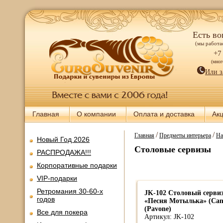
Есть во
(мы работае
+7
(мно
Или з
Главная
О компании
Оплата и доставка
Ак
/
/
Главная
Предметы интерьера
На
Новый Год 2026
Столовые сервизы
РАСПРОДАЖА!!!
Корпоративные подарки
VIP-подарки
Ретромания 30-60-х
JK-102 Столовый сервиз 
годов
«Песня Мотылька» (Canz
(Pavone)
Все для покера
Артикул: JK-102