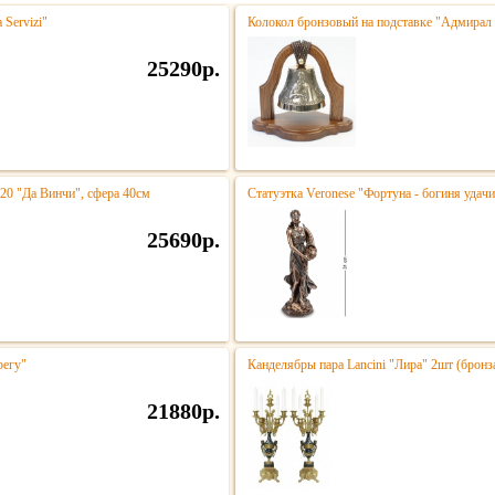
 Servizi"
Колокол бронзовый на подставке "Адмирал 
25290р.
020 "Да Винчи", сфера 40см
Статуэтка Veronese "Фортуна - богиня удачи
25690р.
регу"
Канделябры пара Lancini "Лира" 2шт (брон
21880р.