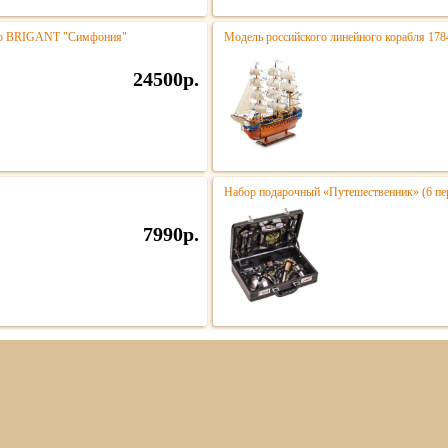
тро BRIGANT "Симфония"
Модель российского линейного корабля 178
24500р.
Набор подарочный «Путешественник» (6 пе
7990р.
ная
О компании
Оплата и доставка
Акции
Контак