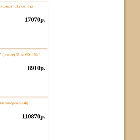
Ушаков" d12 см, 1 кг
17070р.
" (bronze) 31см WS-649/ 1
8910р.
за/мрамор-черный)
110870р.