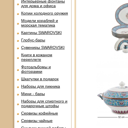
Интерьерные фонтаны
для дома и офиса
Копии холодного оружия
Модели кораблей и
морская тематика
Картины SWAROVSKI
Глобус-бары
Сувениры SWAROVSKI
Книги в кожаном
переплете
Фотоальбомы и
фоторамки
Шкатулки в подарок
Наборы для пикника
Мини - бары
Наборы для спиртного и
подарочные штофы
Сервизы кофейные
Сервизы чайные