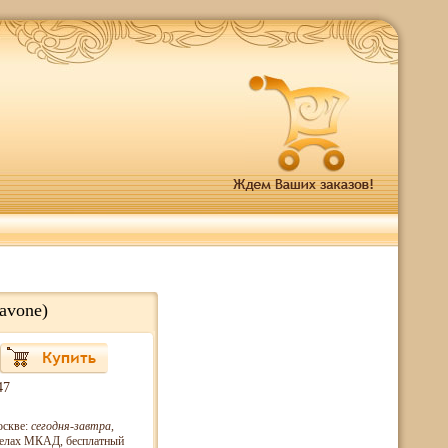
avone)
47
оскве:
сегодня-завтра
,
еделах МКАД, бесплатный