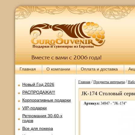
Главная
О компании
Оплата и доставка
Ак
/
/
Главная
Предметы интерьера
Набо
Новый Год 2026
РАСПРОДАЖА!!!
JK-174 Столовый серви
Корпоративные подарки
Артикул:
34947 - "JK-174"
VIP-подарки
Ретромания 30-60-х
годов
Все для покера