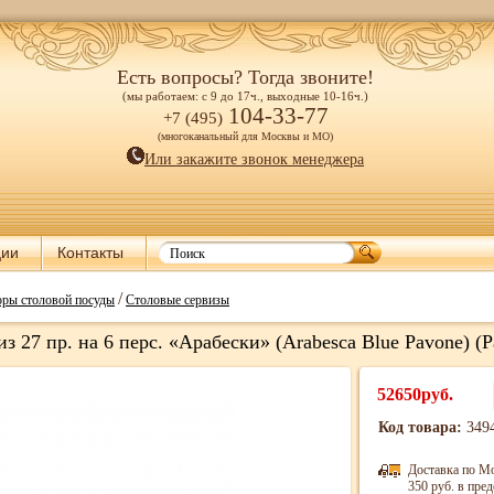
Есть вопросы? Тогда звоните!
(мы работаем: с 9 до 17ч., выходные 10-16ч.)
104-33-77
+7 (495)
(многоканальный для Москвы и МО)
Или закажите звонок менеджера
ции
Контакты
/
ры столовой посуды
Столовые сервизы
з 27 пр. на 6 перс. «Арабески» (Arabesca Blue Pavone) (P
52650руб.
Код товара:
349
Доставка по М
350 руб. в пр