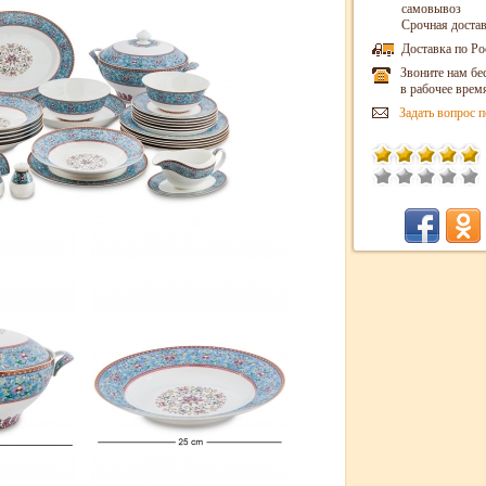
самовывоз
Срочная достав
Доставка по Ро
Звоните нам бе
в рабочее врем
Задать вопрос п