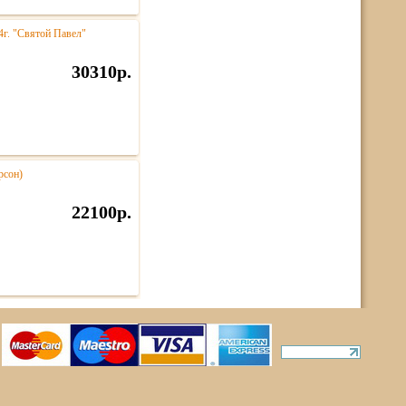
4г. "Святой Павел"
30310р.
рсон)
22100р.
ты