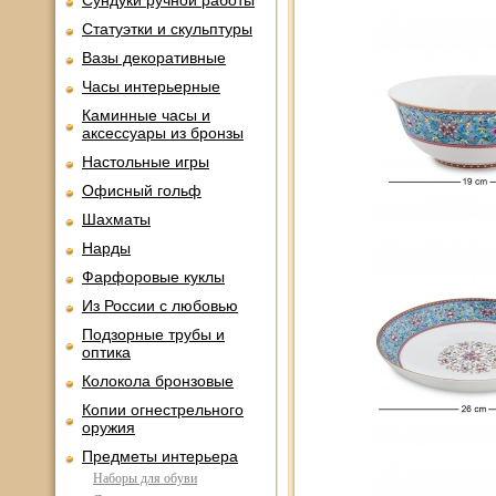
Сундуки ручной работы
Статуэтки и скульптуры
Вазы декоративные
Часы интерьерные
Каминные часы и
аксессуары из бронзы
Настольные игры
Офисный гольф
Шахматы
Нарды
Фарфоровые куклы
Из России с любовью
Подзорные трубы и
оптика
Колокола бронзовые
Копии огнестрельного
оружия
Предметы интерьера
Наборы для обуви