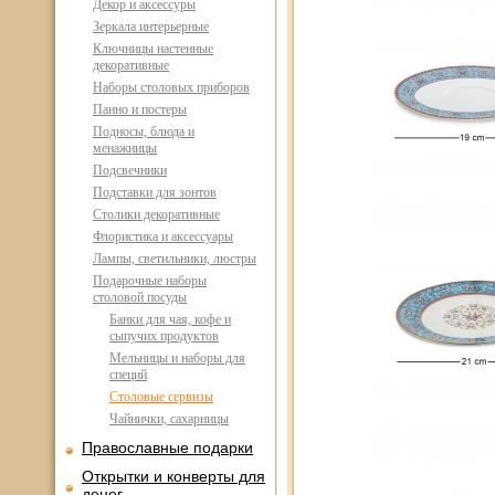
Декор и аксессуры
Зеркала интерьерные
Ключницы настенные
декоративные
Наборы столовых приборов
Панно и постеры
Подносы, блюда и
менажницы
Подсвечники
Подставки для зонтов
Столики декоративные
Флористика и аксессуары
Лампы, светильники, люстры
Подарочные наборы
столовой посуды
Банки для чая, кофе и
сыпучих продуктов
Мельницы и наборы для
специй
Столовые сервизы
Чайнички, сахарницы
Православные подарки
Открытки и конверты для
денег