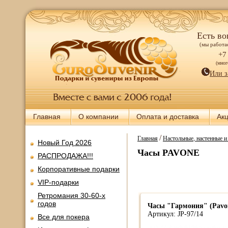
Есть во
(мы работае
+7
(мно
Или з
Главная
О компании
Оплата и доставка
Ак
/
Главная
Настольные, настенные 
Новый Год 2026
Часы PAVONE
РАСПРОДАЖА!!!
Корпоративные подарки
VIP-подарки
Ретромания 30-60-х
годов
Часы "Гармония" (Pavon
Артикул: JP-97/14
Все для покера