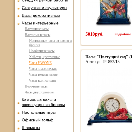
Сундуки ручной работы
Статуэтки и скульптуры
Вазы декоративные
Часы интерьерные
Настенные часы
5010руб.
подробнее..
Настольные часы
Настольные часы из камня и
бронзы
Необычные часы
Хай-тек, креативные
Часы "Цветущий сад" (P
Артикул: JP-852/13
Часы PAVONE
Часы классические
Часы тематические
Часы-композиции
Песочные часы
Часы двусторонние
Каминные часы и
аксессуары из бронзы
Настольные игры
Офисный гольф
Шахматы