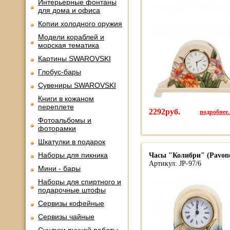
Интерьерные фонтаны
для дома и офиса
Копии холодного оружия
Модели кораблей и
морская тематика
Картины SWAROVSKI
Глобус-бары
Сувениры SWAROVSKI
Книги в кожаном
переплете
2292руб.
подробнее..
Фотоальбомы и
фоторамки
Шкатулки в подарок
Наборы для пикника
Часы "Колибри" (Pavone
Артикул: JP-97/6
Мини - бары
Наборы для спиртного и
подарочные штофы
Сервизы кофейные
Сервизы чайные