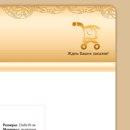
Размеры:
23х8х18 см.
Материал:
полистоун.