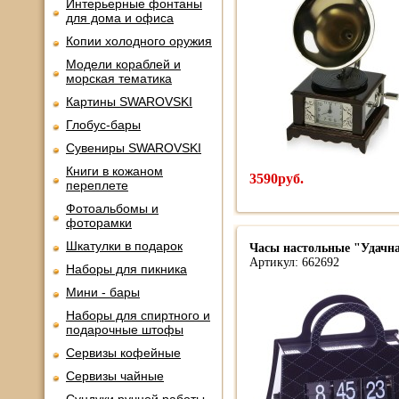
Интерьерные фонтаны
для дома и офиса
Копии холодного оружия
Модели кораблей и
морская тематика
Картины SWAROVSKI
Глобус-бары
Сувениры SWAROVSKI
Книги в кожаном
3590руб.
переплете
Фотоальбомы и
фоторамки
Шкатулки в подарок
Часы настольные "Удачн
Артикул: 662692
Наборы для пикника
Мини - бары
Наборы для спиртного и
подарочные штофы
Сервизы кофейные
Сервизы чайные