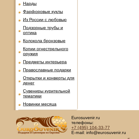
Нарды
Фарфоровые куклы
Из России с любовью
Подзорные трубы и
оптика
Колокола бронзовые
Копии огнестрельного
оружия
Предметы интерьера
Православные подарки
Открытки и конверты для
денег
Сувениры курительной
тематики
Новинки месяца
Eurosuvenir.ru
телефоны:
+7 (495)
104-33-77
E-mail: info@eurosuvenir.ru