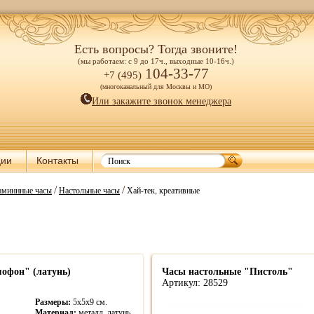
Есть вопросы? Тогда звоните!
(мы работаем: с 9 до 17ч., выходные 10-16ч.)
104-33-77
+7 (495)
(многоканальный для Москвы и МО)
Или закажите звонок менеджера
ции
Контакты
/
/
каминнные часы
Настольные часы
Хай-тек, креативные
офон" (латунь)
Часы настольные "Пистоль"
Артикул: 28529
Размеры:
5х5х9 см.
Материал:
металл, латунь.