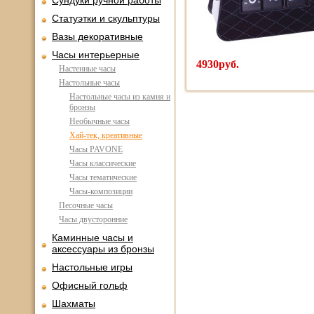
Сундуки ручной работы
Статуэтки и скульптуры
Вазы декоративные
Часы интерьерные
4930руб.
Настенные часы
Настольные часы
Настольные часы из камня и
бронзы
Необычные часы
Хай-тек, креативные
Часы PAVONE
Часы классические
Часы тематические
Часы-композиции
Песочные часы
Часы двусторонние
Каминные часы и
аксессуары из бронзы
Настольные игры
Офисный гольф
Шахматы