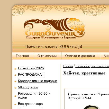
Главная
О компании
Оплата и доставка
Ак
/
Главная
Настольные, настенные и 
Новый Год 2026
Хай-тек, креативные
РАСПРОДАЖА!!!
Корпоративные подарки
VIP-подарки
Ретромания 30-60-х
Сувенирные часы "Грамм
годов
Артикул: 22414
Все для покера