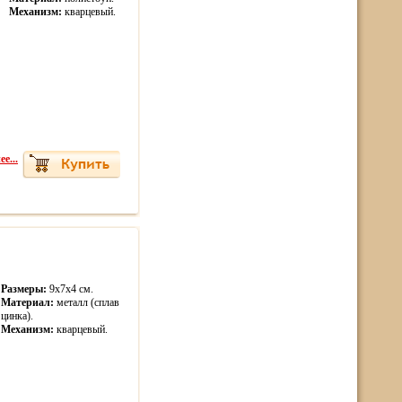
Механизм:
кварцевый.
е...
Размеры:
9х7х4 см.
Материал:
металл (сплав
цинка).
Механизм:
кварцевый.