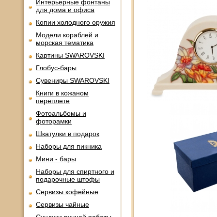
Интерьерные фонтаны
для дома и офиса
Копии холодного оружия
Модели кораблей и
морская тематика
Картины SWAROVSKI
Глобус-бары
Сувениры SWAROVSKI
Книги в кожаном
переплете
Фотоальбомы и
фоторамки
Шкатулки в подарок
Наборы для пикника
Мини - бары
Наборы для спиртного и
подарочные штофы
Сервизы кофейные
Сервизы чайные