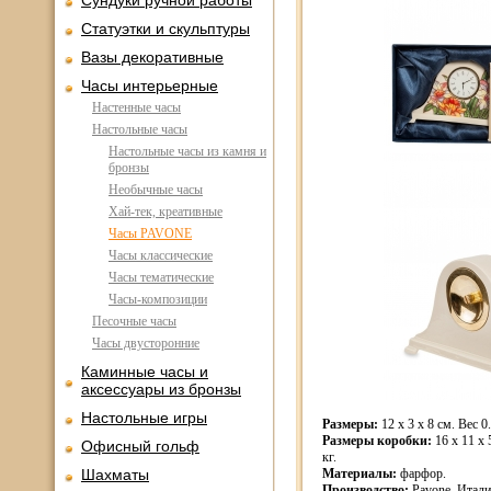
Сундуки ручной работы
Статуэтки и скульптуры
Вазы декоративные
Часы интерьерные
Настенные часы
Настольные часы
Настольные часы из камня и
бронзы
Необычные часы
Хай-тек, креативные
Часы PAVONE
Часы классические
Часы тематические
Часы-композиции
Песочные часы
Часы двусторонние
Каминные часы и
аксессуары из бронзы
Настольные игры
Размеры:
12 x 3 x 8 см. Вес 0.
Размеры коробки:
16 x 11 x 
Офисный гольф
кг.
Шахматы
Материалы:
фарфор.
Производство:
Pavone, Итали