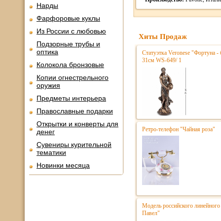
Нарды
Фарфоровые куклы
Из России с любовью
Хиты Продаж
Подзорные трубы и
оптика
Статуэтка Veronese "Фортуна - 
31см WS-649/ 1
Колокола бронзовые
Копии огнестрельного
оружия
Предметы интерьера
Православные подарки
Открытки и конверты для
Ретро-телефон "Чайная роза"
денег
Сувениры курительной
тематики
Новинки месяца
Модель российского линейного 
Павел"