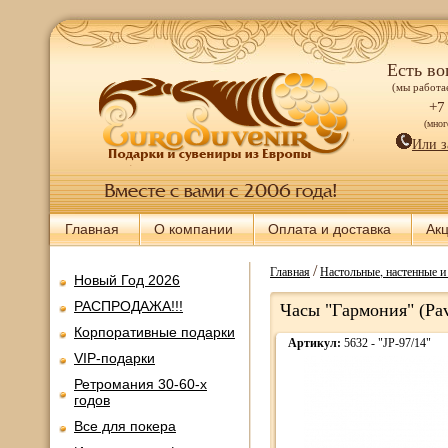
Есть во
(мы работае
+7
(мно
Или з
Главная
О компании
Оплата и доставка
Ак
/
Главная
Настольные, настенные 
Новый Год 2026
РАСПРОДАЖА!!!
Часы "Гармония" (Pav
Корпоративные подарки
Артикул:
5632 - "JP-97/14"
VIP-подарки
Ретромания 30-60-х
годов
Все для покера