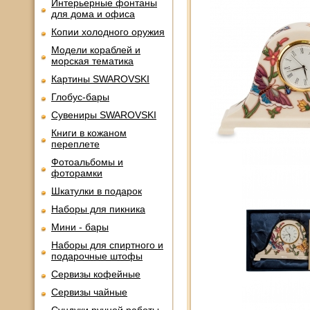
Интерьерные фонтаны
для дома и офиса
Копии холодного оружия
Модели кораблей и
морская тематика
Картины SWAROVSKI
Глобус-бары
Сувениры SWAROVSKI
Книги в кожаном
переплете
Фотоальбомы и
фоторамки
Шкатулки в подарок
Наборы для пикника
Мини - бары
Наборы для спиртного и
подарочные штофы
Сервизы кофейные
Сервизы чайные