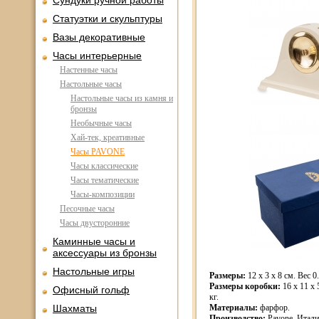
Сундуки ручной работы
Статуэтки и скульптуры
Вазы декоративные
Часы интерьерные
Настенные часы
Настольные часы
Настольные часы из камня и
бронзы
Необычные часы
Хай-тек, креативные
Часы PAVONE
Часы классические
Часы тематические
Часы-композиции
Песочные часы
Часы двусторонние
Каминные часы и
аксессуары из бронзы
Настольные игры
Размеры:
12 x 3 x 8 см. Вес 0.
Размеры коробки:
16 x 11 x 
Офисный гольф
кг.
Шахматы
Материалы:
фарфор.
Производство:
Pavone, Итали