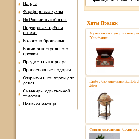
Нарды
Фарфоровые куклы
Из России с любовью
Хиты Продаж
Подзорные трубы и
оптика
Музыкальный центр в стиле р
"Симфония"
Колокола бронзовые
Копии огнестрельного
оружия
Предметы интерьера
Православные подарки
Открытки и конверты для
Глобус-бар напольный Zoffoli 
денег
40см
Сувениры курительной
тематики
Новинки месяца
Фонтан настольный "Сосны на 