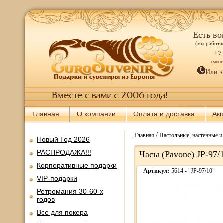
Есть во
(мы работае
+7
(мно
Или з
Главная
О компании
Оплата и доставка
Ак
/
Главная
Настольные, настенные 
Новый Год 2026
РАСПРОДАЖА!!!
Часы (Pavone) JP-97/
Корпоративные подарки
Артикул:
5614 - "JP-97/10"
VIP-подарки
Ретромания 30-60-х
годов
Все для покера