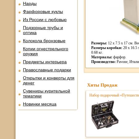
Нарды
Фарфоровые куклы
Из России с любовью
Подзорные трубы и
оптика
Колокола бронзовые
Размеры:
12 x 7.5 x 17 см. Вес
Размеры коробки:
20 x 16.5 
Копии огнестрельного
0.68 кг.
оружия
Материалы:
фарфор.
Предметы интерьера
Производство:
Pavone, Итали
Православные подарки
Открытки и конверты для
денег
Хиты Продаж
Сувениры курительной
Набор подарочный «Путешестве
тематики
Новинки месяца