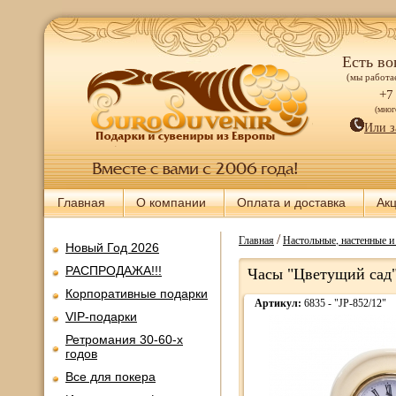
Есть во
(мы работае
+7
(мно
Или з
Главная
О компании
Оплата и доставка
Ак
/
Главная
Настольные, настенные 
Новый Год 2026
РАСПРОДАЖА!!!
Часы "Цветущий сад" 
Корпоративные подарки
Артикул:
6835 - "JP-852/12"
VIP-подарки
Ретромания 30-60-х
годов
Все для покера