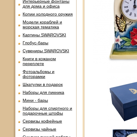
Интерьерные фонтаны
для дома и офиса
Копии холодного оружия
Модели кораблей и
морская тематика
Картины SWAROVSKI
Глобус-бары
Сувениры SWAROVSKI
Книги в кожаном
переплете
Фотоальбомы и
фоторамки
Шкатулки в подарок
Наборы для пикника
Мини - бары
Наборы для спиртного и
подарочные штофы
Сервизы кофейные
Сервизы чайные