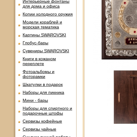
Интерьерные фонтаны
для дома и офиса
Копии холодного оружия
Модели кораблей и
морская тематика
Картины SWAROVSKI
Глобус-бары
Сувениры SWAROVSKI
Книги в кожаном
переплете
Фотоальбомы и
фоторамки
Шкатулки в подарок
Наборы для пикника
Мини - бары
Наборы для спиртного и
подарочные штофы
Сервизы кофейные
Сервизы чайные