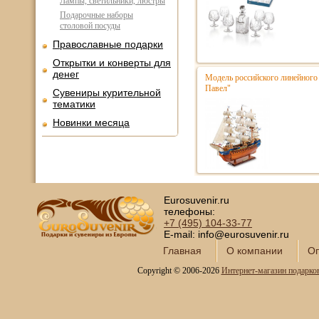
Лампы, светильники, люстры
Подарочные наборы
столовой посуды
Православные подарки
Открытки и конверты для
денег
Модель российского линейного 
Павел"
Сувениры курительной
тематики
Новинки месяца
Eurosuvenir.ru
телефоны:
+7 (495)
104-33-77
E-mail: info@eurosuvenir.ru
Главная
О компании
Оп
Copyright © 2006-2026
Интернет-магазин подарко