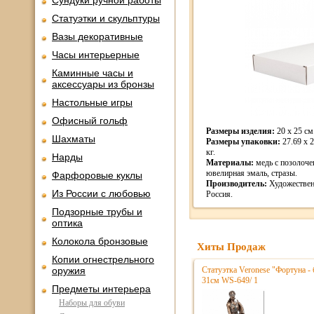
Сундуки ручной работы
Статуэтки и скульптуры
Вазы декоративные
Часы интерьерные
Каминные часы и
аксессуары из бронзы
Настольные игры
Офисный гольф
Размеры изделия:
20 x 25 см.
Шахматы
Размеры упаковки:
27.69 x 2
кг.
Нарды
Материалы:
медь с позолоче
ювелирная эмаль, стразы.
Фарфоровые куклы
Производитель:
Художествен
Из России с любовью
Россия.
Подзорные трубы и
оптика
Колокола бронзовые
Хиты Продаж
Копии огнестрельного
оружия
Статуэтка Veronese "Фортуна - 
31см WS-649/ 1
Предметы интерьера
Наборы для обуви