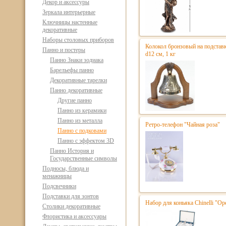
Декор и аксессуры
Зеркала интерьерные
Ключницы настенные
декоративные
Наборы столовых приборов
Колокол бронзовый на подстав
Панно и постеры
d12 см, 1 кг
Панно Знаки зодиака
Барельефы панно
Декоративные тарелки
Панно декоративные
Другие панно
Панно из керамики
Панно из металла
Ретро-телефон "Чайная роза"
Панно с подковами
Панно с эффектом 3D
Панно История и
Государственные символы
Подносы, блюда и
менажницы
Подсвечники
Подставки для зонтов
Набор для коньяка Chinelli "Ope
Столики декоративные
Флористика и аксессуары