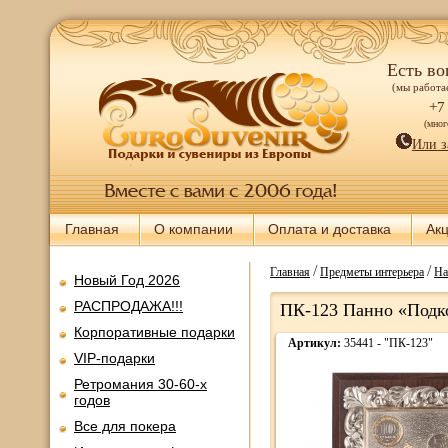
Есть во
(мы работае
+7
(мно
Или з
Главная
О компании
Оплата и доставка
Ак
/
/
Главная
Предметы интерьера
На
Новый Год 2026
РАСПРОДАЖА!!!
ПК-123 Панно «Подко
Корпоративные подарки
Артикул:
35441 - "ПК-123"
VIP-подарки
Ретромания 30-60-х
годов
Все для покера