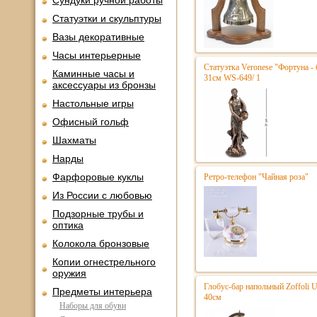
Сундуки ручной работы
Статуэтки и скульптуры
Вазы декоративные
Часы интерьерные
Статуэтка Veronese "Фортуна - 
Каминные часы и
31см WS-649/ 1
аксессуары из бронзы
Настольные игры
Офисный гольф
Шахматы
Нарды
Фарфоровые куклы
Ретро-телефон "Чайная роза"
Из России с любовью
Подзорные трубы и
оптика
Колокола бронзовые
Копии огнестрельного
оружия
Глобус-бар напольный Zoffoli 
Предметы интерьера
40см
Наборы для обуви