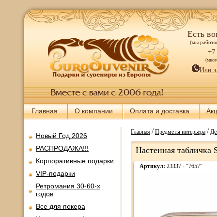
Есть во
(мы работае
+7
(мно
Или з
Главная
О компании
Оплата и доставка
Ак
/
/
Главная
Предметы интерьера
Де
Новый Год 2026
РАСПРОДАЖА!!!
Настенная табличка 
Корпоративные подарки
Артикул:
23337 - "7657"
VIP-подарки
Ретромания 30-60-х
годов
Все для покера