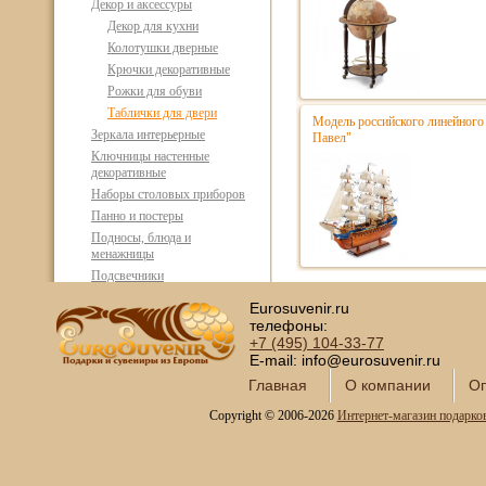
Декор и аксессуры
Декор для кухни
Колотушки дверные
Крючки декоративные
Рожки для обуви
Таблички для двери
Модель российского линейного 
Зеркала интерьерные
Павел"
Ключницы настенные
декоративные
Наборы столовых приборов
Панно и постеры
Подносы, блюда и
менажницы
Подсвечники
Подставки для зонтов
Eurosuvenir.ru
Столики декоративные
телефоны:
Флористика и аксессуары
+7 (495)
104-33-77
E-mail: info@eurosuvenir.ru
Лампы, светильники, люстры
Подарочные наборы
Главная
О компании
Оп
столовой посуды
Copyright © 2006-2026
Интернет-магазин подарко
Православные подарки
Открытки и конверты для
денег