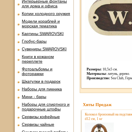
Интерьерные фонтаны
для дома и офиса
Копии холодного оружия
Модели кораблей и
морская тематика
Картины SWAROVSKI
Глобус-бары
Сувениры SWAROVSKI
Книги в кожаном
переплете
Фотоальбомы и
Размеры:
10,5х5 см.
фоторамки
Материалы:
латунь, дерево.
Производство:
Sea Club, Гер
Шкатулки в подарок
Наборы для пикника
Мини - бары
Наборы для спиртного и
Хиты Продаж
подарочные штофы
Колокол бронзовый на подстав
Сервизы кофейные
d12 см, 1 кг
Сервизы чайные