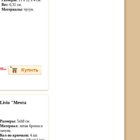
Размеры:
11 х 12 х 4 см.
Вес:
0,31 см.
Материалы:
чугун.
е...
Livio "Мечта
Размеры:
5хh8 см.
Материал:
литая бронза и
латунь.
Кол-во крючков:
4 шт.