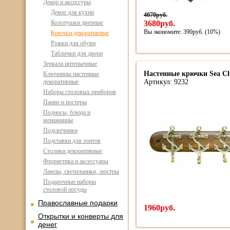
Декор и аксессуры
Декор для кухни
4070руб.
Колотушки дверные
3680руб.
Вы экономите: 390руб. (10%)
Крючки декоративные
Рожки для обуви
Таблички для двери
Зеркала интерьерные
Настенные крючки Sea C
Ключницы настенные
декоративные
Артикул: 9232
Наборы столовых приборов
Панно и постеры
Подносы, блюда и
менажницы
Подсвечники
Подставки для зонтов
Столики декоративные
Флористика и аксессуары
Лампы, светильники, люстры
Подарочные наборы
столовой посуды
Православные подарки
1960руб.
Открытки и конверты для
денег