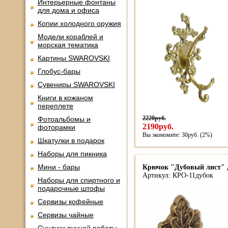
Интерьерные фонтаны
для дома и офиса
Копии холодного оружия
Модели кораблей и
морская тематика
Картины SWAROVSKI
Глобус-бары
Сувениры SWAROVSKI
Книги в кожаном
переплете
2220руб.
Фотоальбомы и
2190руб.
фоторамки
Вы экономите: 30руб. (2%)
Шкатулки в подарок
Наборы для пикника
Мини - бары
Крючок "Дубовый лист" 
Артикул: КРО-11дубок
Наборы для спиртного и
подарочные штофы
Сервизы кофейные
Сервизы чайные