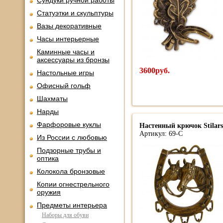
Сундуки ручной работы
Статуэтки и скульптуры
Вазы декоративные
Часы интерьерные
Каминные часы и
аксессуары из бронзы
3600руб.
Настольные игры
Офисный гольф
Шахматы
Нарды
Фарфоровые куклы
Настенный крючок Stilar
Артикул: 69-С
Из России с любовью
Подзорные трубы и
оптика
Колокола бронзовые
Копии огнестрельного
оружия
Предметы интерьера
Наборы для обуви