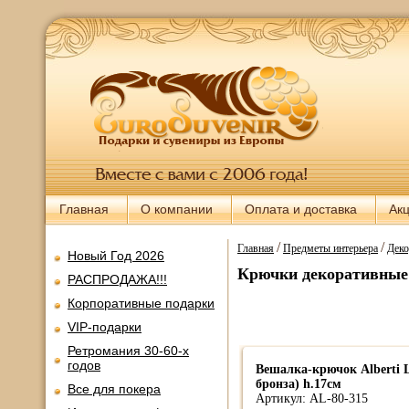
Главная
О компании
Оплата и доставка
Ак
/
/
Главная
Предметы интерьера
Деко
Новый Год 2026
Крючки декоративные
РАСПРОДАЖА!!!
Корпоративные подарки
VIP-подарки
Ретромания 30-60-х
годов
Вешалка-крючок Alberti L
бронза) h.17см
Все для покера
Артикул: AL-80-315