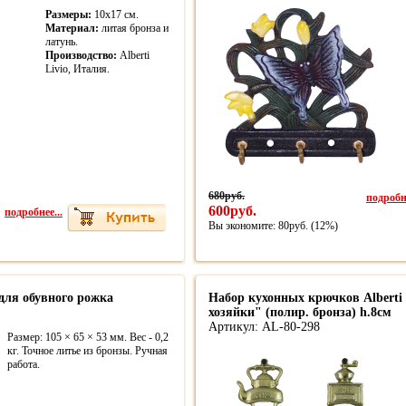
Размеры:
10х17 см.
Материал:
литая бронза и
латунь.
Производство:
Alberti
Livio, Италия.
680руб.
подробне
600руб.
подробнее...
Вы экономите: 80руб. (12%)
для обувного рожка
Набор кухонных крючков Alberti 
хозяйки" (полир. бронза) h.8см
Артикул: AL-80-298
Размер: 105 × 65 × 53 мм. Вес - 0,2
кг. Точное литье из бронзы. Ручная
работа.