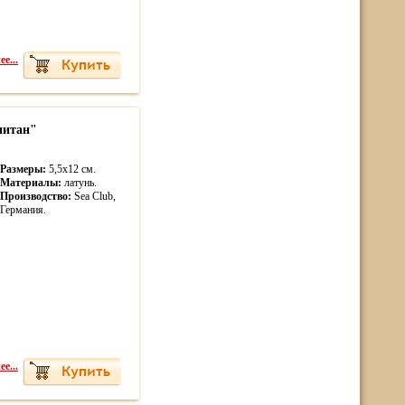
е...
питан"
Размеры:
5,5х12 см.
Материалы:
латунь.
Производство:
Sea Club,
Германия.
е...