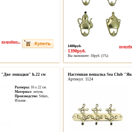
подробнее...
1400руб.
подробне
1390руб.
Вы экономите: 10руб. (1%)
s "Две лошадки" h.22 см
Настенная вешалка Sea Club "Як
Артикул: 1124
Размеры:
16 х 22 см.
Материал:
латунь.
Производство:
Stilars,
Италия .