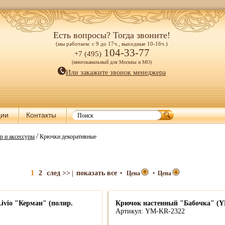
Есть вопросы? Тогда звоните!
(мы работаем: с 9 до 17ч., выходные 10-16ч.)
104-33-77
+7 (495)
(многоканальный для Москвы и МО)
Или закажите звонок менеджера
ции
Контакты
/
р и аксессуры
Крючки декоративные
1
2
след >>
показать все
|
•
Цена
•
Цена
ivio "Керман" (полир.
Крючок настенный "Бабочка" (Y
Артикул: YM-KR-2322