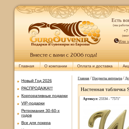
Есть во
(мы работае
+7
(мно
Или з
Главная
О компании
Оплата и доставка
Ак
/
/
Главная
Предметы интерьера
Де
Новый Год 2026
РАСПРОДАЖА!!!
Настенная табличка 
Корпоративные подарки
Артикул:
23334 - "7571"
VIP-подарки
Ретромания 30-60-х
годов
Все для покера