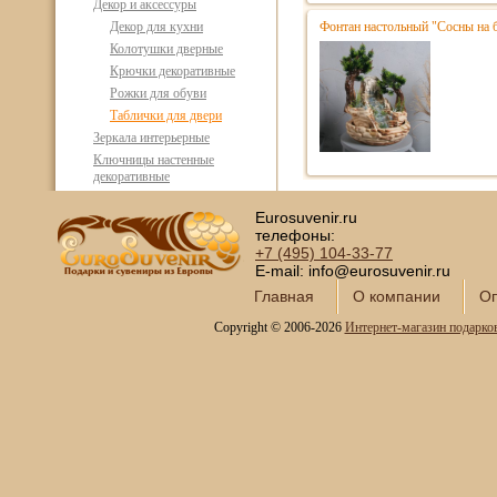
Декор и аксессуры
Декор для кухни
Фонтан настольный "Сосны на 
Колотушки дверные
Крючки декоративные
Рожки для обуви
Таблички для двери
Зеркала интерьерные
Ключницы настенные
декоративные
Наборы столовых приборов
Eurosuvenir.ru
Панно и постеры
телефоны:
Подносы, блюда и
+7 (495)
104-33-77
менажницы
E-mail: info@eurosuvenir.ru
Подсвечники
Главная
О компании
Оп
Подставки для зонтов
Столики декоративные
Copyright © 2006-2026
Интернет-магазин подарко
Флористика и аксессуары
Лампы, светильники, люстры
Подарочные наборы
столовой посуды
Православные подарки
Открытки и конверты для
денег