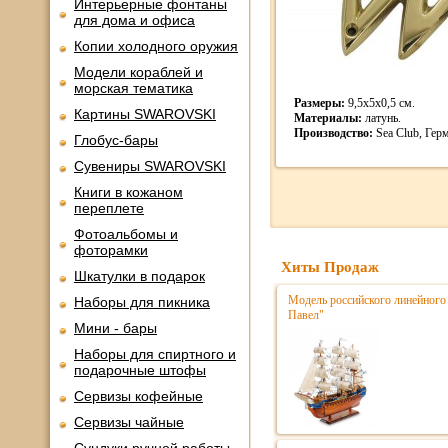
Интерьерные фонтаны
для дома и офиса
Копии холодного оружия
Модели кораблей и
морская тематика
Размеры:
9,5х5х0,5 см.
Картины SWAROVSKI
Материалы:
латунь.
Производство:
Sea Club, Гер
Глобус-бары
Сувениры SWAROVSKI
Книги в кожаном
переплете
Фотоальбомы и
фоторамки
Хиты Продаж
Шкатулки в подарок
Модель российского линейного 
Наборы для пикника
Павел"
Мини - бары
Наборы для спиртного и
подарочные штофы
Сервизы кофейные
Сервизы чайные