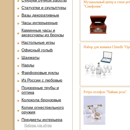
Сундуки ручной работы
Музыкальный центр в стиле р
"Симфония"
Статуэтки и скульптуры
Вазы декоративные
Часы интерьерные
Каминные часы и
аксессуары из бронзы
Настольные игры
Набор для коньяка Chinelli "Ope
Офисный гольф
Шахматы
Нарды
Фарфоровые куклы
Из России с любовью
Подзорные трубы и
оптика
Ретро-телефон "Чайная роза"
Колокола бронзовые
Копии огнестрельного
оружия
Предметы интерьера
Наборы для обуви