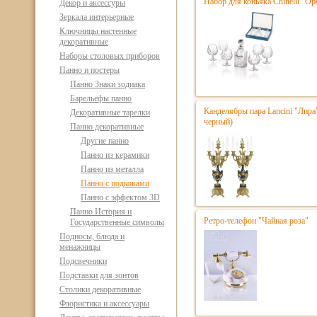
Набор для коньяка Chinelli "Ope
Декор и аксессуры
Зеркала интерьерные
Ключницы настенные
декоративные
Наборы столовых приборов
Панно и постеры
Панно Знаки зодиака
Барельефы панно
Канделябры пара Lancini "Лира
Декоративные тарелки
черный)
Панно декоративные
Другие панно
Панно из керамики
Панно из металла
Панно с подковами
Панно с эффектом 3D
Панно История и
Ретро-телефон "Чайная роза"
Государственные символы
Подносы, блюда и
менажницы
Подсвечники
Подставки для зонтов
Столики декоративные
Флористика и аксессуары