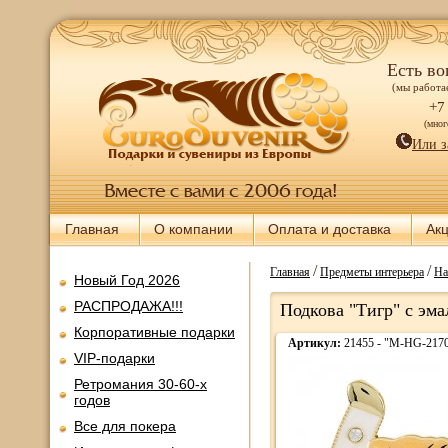
Есть во
(мы работае
+7
(мно
Или з
Главная
О компании
Оплата и доставка
Ак
/
/
Главная
Предметы интерьера
На
Новый Год 2026
РАСПРОДАЖА!!!
Подкова "Тигр" с эма
Корпоративные подарки
Артикул:
21455 - "M-HG-217
VIP-подарки
Ретромания 30-60-х
годов
Все для покера