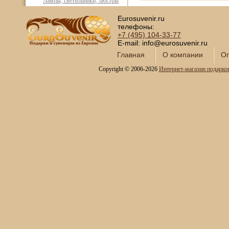
Лампы, светильники, люстры
Подарочные наборы
Eurosuvenir.ru
столовой посуды
телефоны:
Православные подарки
+7 (495)
104-33-77
E-mail: info@eurosuvenir.ru
Открытки и конверты для
денег
Главная
О компании
Оп
Сувениры курительной
Copyright © 2006-2026
Интернет-магазин подарко
тематики
Новинки месяца