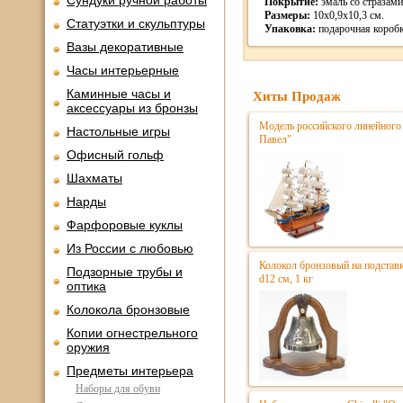
Сундуки ручной работы
Покрытие:
эмаль со стразами
Размеры:
10х0,9х10,3 см.
Статуэтки и скульптуры
Упаковка:
подарочная коробк
Вазы декоративные
Часы интерьерные
Каминные часы и
Хиты Продаж
аксессуары из бронзы
Модель российского линейного 
Настольные игры
Павел"
Офисный гольф
Шахматы
Нарды
Фарфоровые куклы
Из России с любовью
Колокол бронзовый на подстав
Подзорные трубы и
d12 см, 1 кг
оптика
Колокола бронзовые
Копии огнестрельного
оружия
Предметы интерьера
Наборы для обуви