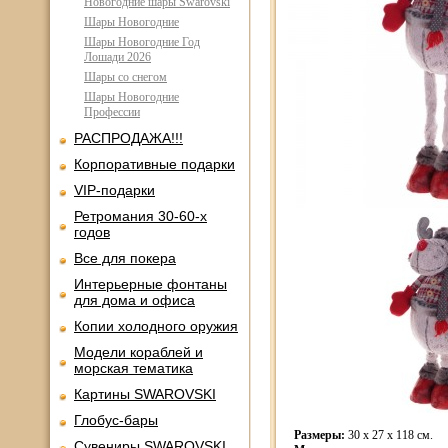
Новогодние шары Swarovski
Шары Новогодние
Шары Новогодние Год
Лошади 2026
Шары со снегом
Шары Новогодние
Профессии
РАСПРОДАЖА!!!
Корпоративные подарки
VIP-подарки
Ретромания 30-60-х
годов
Все для покера
Интерьерные фонтаны
для дома и офиса
Копии холодного оружия
Модели кораблей и
морская тематика
Картины SWAROVSKI
Глобус-бары
Размеры:
30 x 27 x 118 см.
Сувениры SWAROVSKI