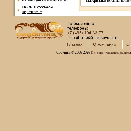
Материалы:
текстиль, полим
Книги в кожаном
переплете
Фотоальбомы и
Eurosuvenir.ru
фоторамки
телефоны:
Шкатулки в подарок
+7 (495)
104-33-77
E-mail: info@eurosuvenir.ru
Наборы для пикника
Главная
О компании
Оп
Мини - бары
Copyright © 2006-2026
Интернет-магазин подарко
Наборы для спиртного и
подарочные штофы
Сервизы кофейные
Сервизы чайные
Сундуки ручной работы
Статуэтки и скульптуры
Вазы декоративные
Часы интерьерные
Каминные часы и
аксессуары из бронзы
Настольные игры