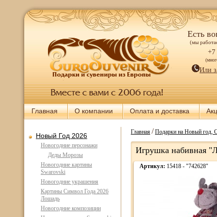
Есть во
(мы работае
+7
(мно
Или з
Главная
О компании
Оплата и доставка
Ак
/
Главная
Подарки на Новый год, 
Новый Год 2026
Новогодние персонажи
Игрушка набивная "Л
Деды Морозы
Новогодние картины
Артикул:
15418 - "742628"
Swarovski
Новогодние украшения
Картины Символ Года 2026
Лошадь
Новогодние композиции