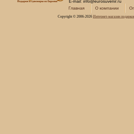
Новогодние шары Swarovski
E-mail: info@eurosuvenir.ru
Шары Новогодние
Главная
О компании
Оп
Шары Новогодние Год
Copyright © 2006-2026
Интернет-магазин подарко
Лошади 2026
Шары со снегом
Шары Новогодние
Профессии
РАСПРОДАЖА!!!
Корпоративные подарки
VIP-подарки
Ретромания 30-60-х
годов
Все для покера
Интерьерные фонтаны
для дома и офиса
Копии холодного оружия
Модели кораблей и
морская тематика
Картины SWAROVSKI
Глобус-бары
Сувениры SWAROVSKI