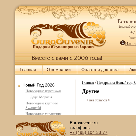
Есть во
(мы работае
+7
(мно
Или з
Главная
О компании
Оплата и доставка
Ак
/
Главная
Подарки на Новый год, 
Новый Год 2026
Другие
Новогодние персонажи
Деды Морозы
< нет товаров >
Новогодние картины
Swarovski
Новогодние украшения
Картины Символ Года 2026
Eurosuvenir.ru
Лошадь
телефоны:
Новогодние композиции
+7 (495)
104-33-77