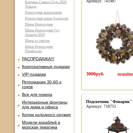
Артикул: 741987
Картины Символ Года 2026
Лошадь
Новогодние композиции
Новогодние шары Swarovski
Шары Новогодние
Шары Новогодние Год
Лошади 2026
Шары со снегом
Шары Новогодние
Профессии
РАСПРОДАЖА!!!
Корпоративные подарки
3000руб.
подробнее
VIP-подарки
Ретромания 30-60-х
годов
Все для покера
Подсвечник "Фонарик"
Интерьерные фонтаны
Артикул: 718751
для дома и офиса
Копии холодного оружия
Модели кораблей и
морская тематика