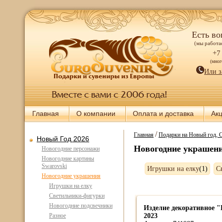
Есть во
(мы работае
+7
(мно
Или з
Главная
О компании
Оплата и доставка
Ак
/
Главная
Подарки на Новый год, 
Новый Год 2026
Новогодние украшен
Новогодние персонажи
Новогодние картины
Swarovski
Игрушки на елку
(1)
С
Новогодние украшения
Игрушки на елку
Светильники-фигурки
Новогодние подсвечники
Изделие декоративное 
Разное
2023