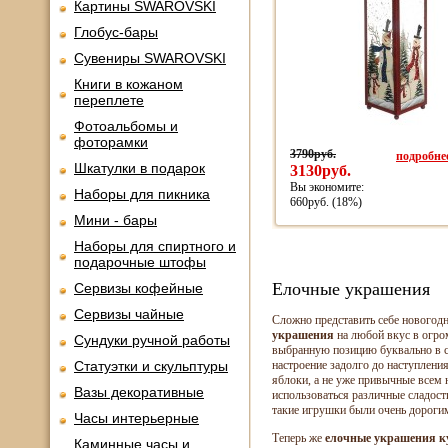
Картины SWAROVSKI
Глобус-бары
Сувениры SWAROVSKI
Книги в кожаном
переплете
Фотоальбомы и
фоторамки
3790руб.
подробнее
Шкатулки в подарок
3130руб.
Вы экономите:
Наборы для пикника
660руб. (18%)
Мини - бары
Наборы для спиртного и
подарочные штофы
Елочные украшения
Сервизы кофейные
Сервизы чайные
Сложно представить себе новогодн
украшения
на любой вкус в огро
Сундуки ручной работы
выбранную позицию буквально в с
Статуэтки и скульптуры
настроение задолго до наступлени
яблоки, а не уже привычные всем
Вазы декоративные
использоваться различные сладости
такие игрушки были очень дорогим
Часы интерьерные
Теперь же
елочные украшения к
Каминные часы и