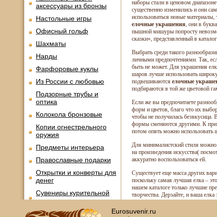
наборы стали в ценовом диапазоне
аксессуары из бронзы
существенно изменились и они сам
использоваться новые материалы, 
Настольные игры
елочные украшения
, они в букв
Офисный гольф
пышной мишуры попросту невозмож
сказки», представленный в катало
Шахматы
Выбрать среди такого разнообрази
Нарды
личными предпочтениями. Так, есл
быть не может. Для украшения елк
Фарфоровые куклы
шаров лучше использовать широкую
Из России с любовью
подвешиваются
елочные украше
подбираются в той же цветовой га
Подзорные трубы и
оптика
Если же вы предпочитаете разнооб
форм и цветов, благо что их выбо
Колокола бронзовые
чтобы не получилась безвкусица. 
формы сменяются другими. К прим
Копии огнестрельного
потом опять можно использовать ш
оружия
Для минималистский стиля можно
Предметы интерьера
на произведения искусства( посмо
Православные подарки
аккуратно воспользоваться ей.
Открытки и конверты для
Существует еще масса других вари
денег
поскольку самая лучшая елка – эт
нашем каталоге только лучшие пр
Сувениры курительной
творчества. Дерзайте, и ваша елка
тематики
Eurosuvenir.ru
Новинки месяца