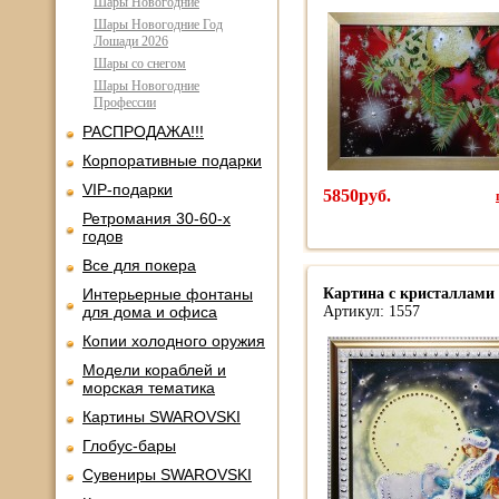
Шары Новогодние
Шары Новогодние Год
Лошади 2026
Шары со снегом
Шары Новогодние
Профессии
РАСПРОДАЖА!!!
Корпоративные подарки
VIP-подарки
5850руб.
Ретромания 30-60-х
годов
Все для покера
Интерьерные фонтаны
Картина с кристаллами 
для дома и офиса
Артикул: 1557
Копии холодного оружия
Модели кораблей и
морская тематика
Картины SWAROVSKI
Глобус-бары
Сувениры SWAROVSKI