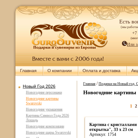
Есть во
(мы работае
+7
(мно
Или з
Главная
О компании
Оплата и доставка
Ак
/
Главная
Подарки на Новый год, 
Новый Год 2026
Новогодние картины 
Новогодние персонажи
Новогодние картины
Swarovski
1
2
Новогодние украшения
Картины Символ Года 2026
Лошадь
Картина с кристаллами
Новогодние композиции
открытка", 33 х 23 см
Новогодние шары Swarovski
Артикул: 1754