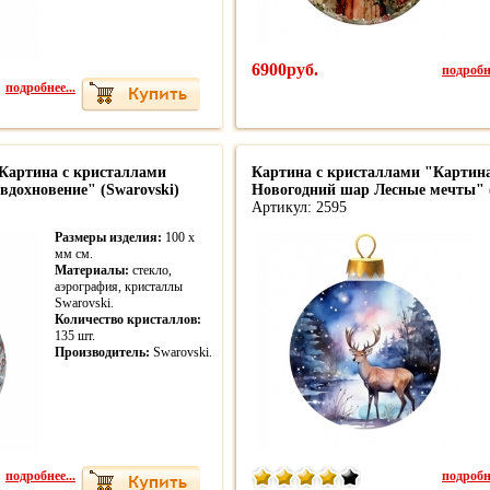
6900руб.
подробне
подробнее...
Картина с кристаллами
Картина с кристаллами "Картин
вдохновение" (Swarovski)
Новогодний шар Лесные мечты" (
Артикул: 2595
Размеры изделия:
100 x
мм см.
Материалы:
стекло,
аэрография, кристаллы
Swarovski.
Количество кристаллов:
135 шт.
Производитель:
Swarovski.
подробнее...
подробне