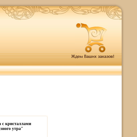
а с кристаллами
зного утра"