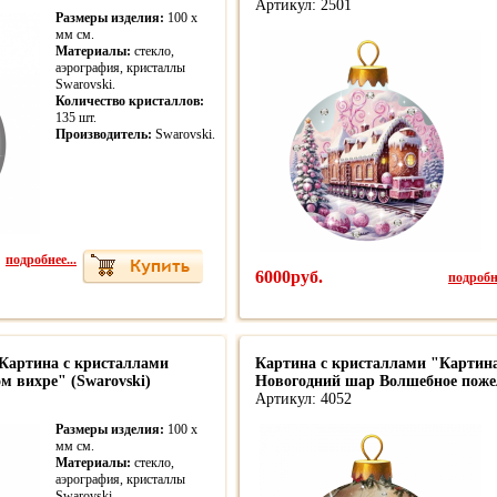
Артикул: 2501
Размеры изделия:
100 x
мм см.
Материалы:
стекло,
аэрография, кристаллы
Swarovski.
Количество кристаллов:
135 шт.
Производитель:
Swarovski.
подробнее...
6000руб.
подробне
Картина с кристаллами
Картина с кристаллами "Картин
м вихре" (Swarovski)
Новогодний шар Волшебное пожел
Артикул: 4052
Размеры изделия:
100 x
мм см.
Материалы:
стекло,
аэрография, кристаллы
Swarovski.