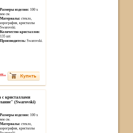
Размеры изделия:
100 x
мм см.
Материалы:
стекло,
аэрография, кристаллы
Swarovski.
Количество кристаллов:
135 шт.
Производитель:
Swarovski.
е...
а с кристаллами
ание" (Swarovski)
Размеры изделия:
100 x
мм см.
Материалы:
стекло,
аэрография, кристаллы
Swarovski.