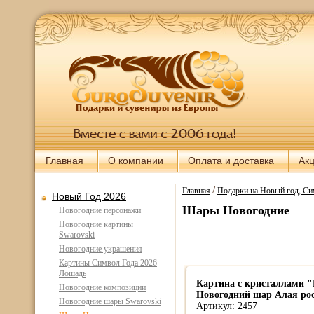
Главная
О компании
Оплата и доставка
Ак
/
Главная
Подарки на Новый год, Си
Новый Год 2026
Шары Новогодние
Новогодние персонажи
Новогодние картины
Swarovski
Новогодние украшения
Картины Символ Года 2026
Лошадь
Картина с кристаллами "
Новогодние композиции
Новогодний шар Алая рос
Новогодние шары Swarovski
Артикул: 2457