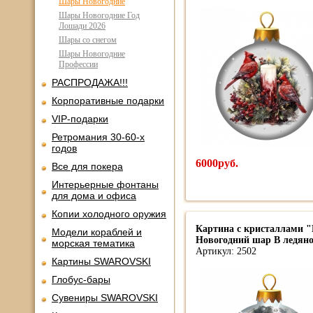
Шары Новогодние
Шары Новогодние Год
Лошади 2026
Шары со снегом
Шары Новогодние
Профессии
РАСПРОДАЖА!!!
Корпоративные подарки
VIP-подарки
Ретромания 30-60-х
годов
6000руб.
Все для покера
Интерьерные фонтаны
для дома и офиса
Копии холодного оружия
Картина с кристаллами "
Модели кораблей и
Новогодний шар В ледяно
морская тематика
Артикул: 2502
Картины SWAROVSKI
Глобус-бары
Сувениры SWAROVSKI