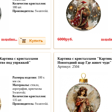
Количество кристаллов:
180 шт.
Производитель:
Swarovski.
подробнее...
6000руб.
подробне
Картина с кристаллами
Картина с кристаллами "Картин
тво под упряжкой"
Новогодний шар Где живет чудо" 
Артикул: 2504
Размеры изделия:
100 x
мм см.
Материалы:
стекло,
аэрография, кристаллы
Swarovski.
Количество кристаллов:
135 шт.
Производитель:
Swarovski.