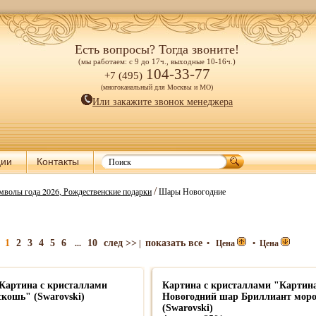
Есть вопросы? Тогда звоните!
(мы работаем: с 9 до 17ч., выходные 10-16ч.)
104-33-77
+7 (495)
(многоканальный для Москвы и МО)
Или закажите звонок менеджера
ции
Контакты
/
мволы года 2026, Рождественские подарки
Шары Новогодние
1
2
3
4
5
6
10
след >>
показать все
...
|
•
Цена
•
Цена
Картина с кристаллами
Картина с кристаллами "Картин
кошь" (Swarovski)
Новогодний шар Бриллиант моро
(Swarovski)