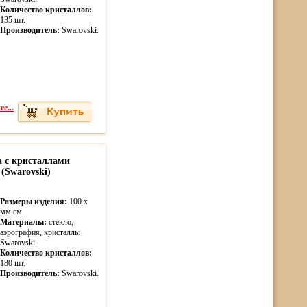
Количество кристаллов:
135 шт.
Производитель:
Swarovski.
е...
а с кристаллами
(Swarovski)
Размеры изделия:
100 x
мм см.
Материалы:
стекло,
аэрография, кристаллы
Swarovski.
Количество кристаллов:
180 шт.
Производитель:
Swarovski.