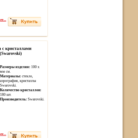
е...
а с кристаллами
Swarovski)
Размеры изделия:
100 x
мм см.
Материалы:
стекло,
аэрография, кристаллы
Swarovski.
Количество кристаллов:
180 шт.
Производитель:
Swarovski.
е...