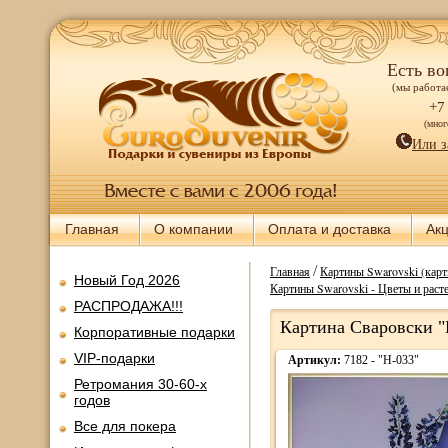
Есть во
(мы работае
+7
(мно
Или з
Главная
О компании
Оплата и доставка
Ак
/
Главная
Картины Swarovski (карт
Новый Год 2026
Картины Swarovski - Цветы и раст
РАСПРОДАЖА!!!
Картина Сваровски "
Корпоративные подарки
VIP-подарки
Артикул:
7182 - "Н-033"
Ретромания 30-60-х
годов
Все для покера