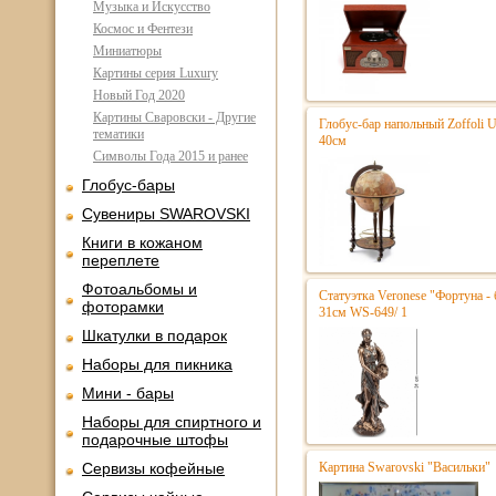
Музыка и Искусство
Космос и Фентези
Миниатюры
Картины серия Luxury
Новый Год 2020
Картины Сваровски - Другие
Глобус-бар напольный Zoffoli 
тематики
40см
Символы Года 2015 и ранее
Глобус-бары
Сувениры SWAROVSKI
Книги в кожаном
переплете
Фотоальбомы и
Статуэтка Veronese "Фортуна - 
фоторамки
31см WS-649/ 1
Шкатулки в подарок
Наборы для пикника
Мини - бары
Наборы для спиртного и
подарочные штофы
Сервизы кофейные
Картина Swarovski "Васильки"