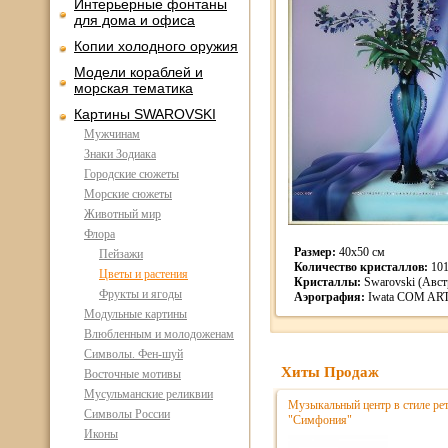
Интерьерные фонтаны
для дома и офиса
Копии холодного оружия
Модели кораблей и
морская тематика
Картины SWAROVSKI
Мужчинам
Знаки Зодиака
Городские сюжеты
Морские сюжеты
Животный мир
Флора
Размер:
40х50 см
Пейзажи
Количество кристаллов:
10
Цветы и растения
Кристаллы:
Swarovski (Авст
Фрукты и ягоды
Аэрография:
Iwata COM AR
Модульные картины
Влюбленным и молодоженам
Символы. Фен-шуй
Хиты Продаж
Восточные мотивы
Мусульманские реликвии
Музыкальный центр в стиле р
Символы России
"Симфония"
Иконы