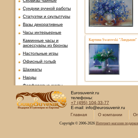
Сервизы чайные
Сундуки ручной работы
Статуэтки и скульптуры
Вазы декоративные
Часы интерьерные
Картина Swarovski "Ландыши"
Каминные часы и
аксессуары из бронзы
Настольные игры
Офисный гольф
Шахматы
Нарды
Фарфоровые куклы
Eurosuvenir.ru
Из России с любовью
телефоны:
Подзорные трубы и
+7 (495)
104-33-77
оптика
E-mail: info@eurosuvenir.ru
Колокола бронзовые
Главная
О компании
Оп
Копии огнестрельного
Copyright © 2006-2026
Интернет-магазин подарко
оружия
Предметы интерьера