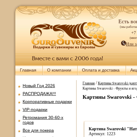
Есть во
(мы работае
+7
(мно
Или з
Главная
О компании
Оплата и доставка
Ак
/
Главная
Картины Swarovski (карт
Новый Год 2026
Картины Swarovski - Фрукты и яг
РАСПРОДАЖА!!!
Картины Swarovski -
Корпоративные подарки
VIP-подарки
Ретромания 30-60-х
годов
Картина Swarovski "На
Все для покера
Артикул: 1223