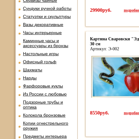
Сервизы чайные
Сундуки ручной работы
29900руб.
подробнее
Статуэтки и скульптуры
Вазы декоративные
Часы интерьерные
Картина Сваровски "Эде
Каминные часы и
30 см
аксессуары из бронзы
Артикул: Э-002
Настольные игры
Офисный гольф
Шахматы
Нарды
Фарфоровые куклы
Из России с любовью
Подзорные трубы и
оптика
8550руб.
подробнее
Колокола бронзовые
Копии огнестрельного
оружия
Предметы интерьера