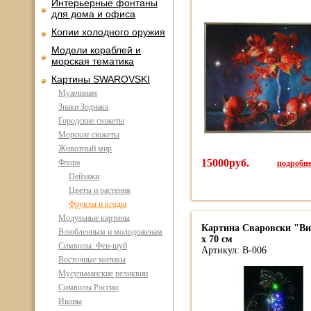
Интерьерные фонтаны
для дома и офиса
Копии холодного оружия
Модели кораблей и
морская тематика
Картины SWAROVSKI
Мужчинам
Знаки Зодиака
Городские сюжеты
Морские сюжеты
Животный мир
15000руб.
подробнее
Флора
Пейзажи
Цветы и растения
Фрукты и ягоды
Модульные картины
Картина Сваровски "Вин
Влюбленным и молодоженам
х 70 см
Символы. Фен-шуй
Артикул: В-006
Восточные мотивы
Мусульманские реликвии
Символы России
Иконы