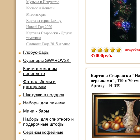
Музыка и Искусство
Космос и Фентези
Миниатюры
Картины серия Luxury
Новый Год 2020
Картины Сваровски - Другие
тематики
Символы Года 2015 и ранее
подробнее
Глобус-бары
37000руб.
Сувениры SWAROVSKI
Книги в кожаном
переплете
Картина Сваровски "Н
персиками", 110 х 70 см
Фотоальбомы и
Артикул: Н-039
фоторамки
Шкатулки в подарок
Наборы для пикника
Мини - бары
Наборы для спиртного и
подарочные штофы
Сервизы кофейные