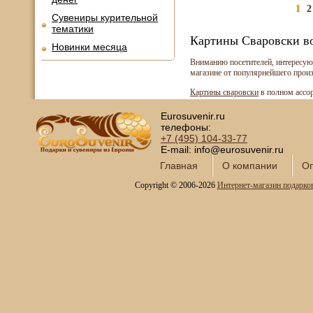
1
2
Сувениры курительной
тематики
Картины Сваровски в
Новинки месяца
Вниманию посетителей, интересую
магазине от популярнейшего произ
Картины сваровски
в полном ассор
Eurosuvenir.ru
телефоны:
+7 (495)
104-33-77
E-mail: info@eurosuvenir.ru
Главная
О компании
Оп
Copyright © 2006-2026
Интернет-магазин подарко