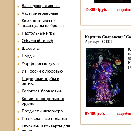
Вазы декоративные
153000руб.
подробнее
Часы интерьерные
Каминные часы и
аксессуары из бронзы
Настольные игры
Картина Сваровски "Сам
Офисный гольф
Артикул: С-001
Шахматы
Р
К
Нарды
6
К
Фарфоровые куклы
(
Из России с любовью
Подзорные трубы и
оптика
Колокола бронзовые
Копии огнестрельного
оружия
Предметы интерьера
87400руб.
подробнее
Православные подарки
Открытки и конверты для
денег