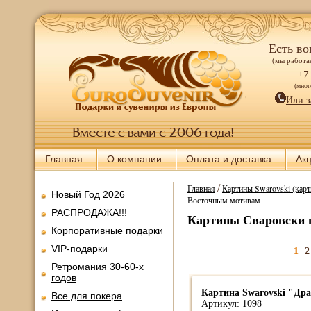
Есть во
(мы работае
+7
(мно
Или з
Главная
О компании
Оплата и доставка
Ак
/
Главная
Картины Swarovski (карт
Новый Год 2026
Восточным мотивам
РАСПРОДАЖА!!!
Картины Сваровски 
Корпоративные подарки
VIP-подарки
1
2
Ретромания 30-60-х
годов
Картина Swarovski "Др
Все для покера
Артикул: 1098