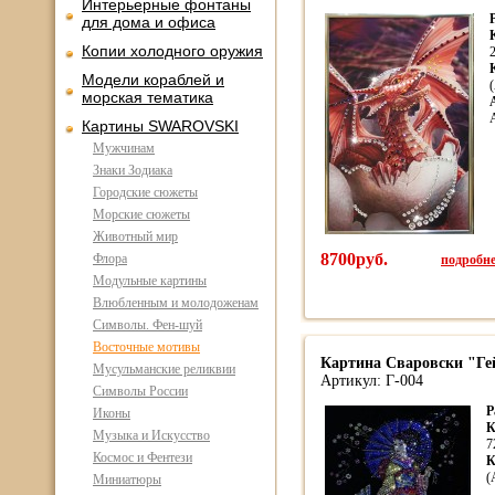
Интерьерные фонтаны
для дома и офиса
Копии холодного оружия
Модели кораблей и
морская тематика
Картины SWAROVSKI
Мужчинам
Знаки Зодиака
Городские сюжеты
Морские сюжеты
Животный мир
8700руб.
подробнее
Флора
Модульные картины
Влюбленным и молодоженам
Символы. Фен-шуй
Восточные мотивы
Картина Сваровски "Гей
Мусульманские реликвии
Артикул: Г-004
Символы России
Р
Иконы
К
Музыка и Искусство
7
Космос и Фентези
К
(
Миниатюры