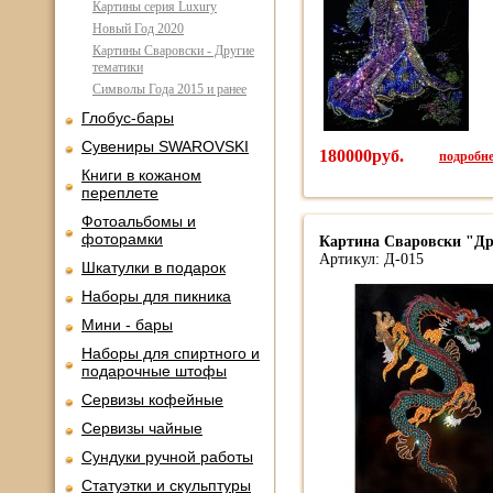
Картины серия Luxury
Новый Год 2020
Картины Сваровски - Другие
тематики
Символы Года 2015 и ранее
Глобус-бары
Сувениры SWAROVSKI
180000руб.
подробнее
Книги в кожаном
переплете
Фотоальбомы и
фоторамки
Картина Сваровски "Дра
Артикул: Д-015
Шкатулки в подарок
Наборы для пикника
Мини - бары
Наборы для спиртного и
подарочные штофы
Сервизы кофейные
Сервизы чайные
Сундуки ручной работы
Статуэтки и скульптуры