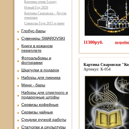
Картины серия Luxury
Новый Год 2020
Картины Сваровски - Другие
тематики
Символы Года 2015 и ранее
Глобус-бары
Сувениры SWAROVSKI
11300руб.
подробнее
Книги в кожаном
переплете
Фотоальбомы и
фоторамки
Картина Сваровски "Кор
Артикул: К-054
Шкатулки в подарок
Наборы для пикника
Мини - бары
Наборы для спиртного и
подарочные штофы
Сервизы кофейные
Сервизы чайные
Сундуки ручной работы
Статуэтки и скульптуры