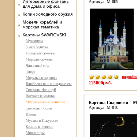
Интерьерные фонтаны
Артикул: М-009
для дома и офиса
Копии холодного оружия
Модели кораблей и
морская тематика
Картины SWAROVSKI
Мужчинам
Знаки Зодиака
Городские сюжеты
Морские сюжеты
Животный мир
Флора
подробнее
Модульные картины
115000руб.
Влюбленным и молодоженам
Символы. Фен-шуй
Восточные мотивы
Мусульманские реликвии
Картина Сваровски " Ме
Артикул: М-010
Символы России
Иконы
Музыка и Искусство
Космос и Фентези
Миниатюры