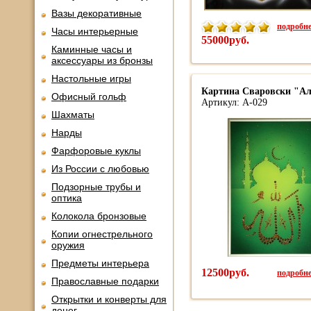
Вазы декоративные
подробнее
Часы интерьерные
55000руб.
Каминные часы и
аксессуары из бронзы
Настольные игры
Картина Сваровски "Алл
Офисный гольф
Артикул: А-029
Шахматы
Нарды
Фарфоровые куклы
Из России с любовью
Подзорные трубы и
оптика
Колокола бронзовые
Копии огнестрельного
оружия
Предметы интерьера
12500руб.
подробнее
Православные подарки
Открытки и конверты для
денег