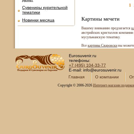
1
Сувениры курительной
тематики
Картины мечети
Новинки месяца
Вашему вниманию предлагается
к
австрийских кристаллов компании 
мусульманскую тематику.
Все
картины Сваровски
вы можете 
Eurosuvenir.ru
телефоны:
+7 (495)
104-33-77
E-mail: info@eurosuvenir.ru
Главная
О компании
Оп
Copyright © 2006-2026
Интернет-магазин подарко