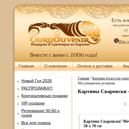
Есть во
(мы работае
+7
(мно
Или з
Главная
О компании
Оплата и доставка
Ак
/
Главная
Картины Swarovski (карт
Новый Год 2026
Мусульманские реликвии
РАСПРОДАЖА!!!
Картины Сваровски 
Корпоративные подарки
VIP-подарки
1
Ретромания 30-60-х
годов
Картина Сваровски"Ме
Все для покера
50 х 70 см