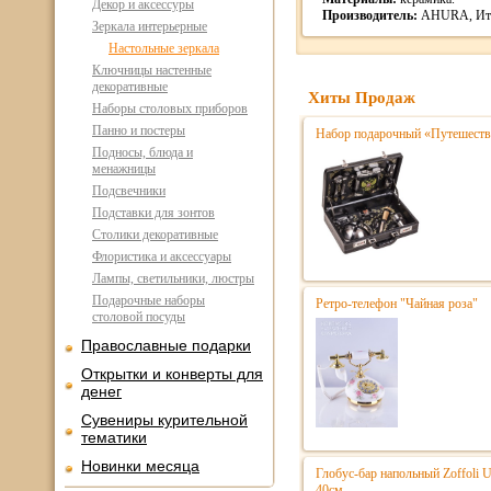
Декор и аксессуры
Производитель:
AHURA, Ита
Зеркала интерьерные
Настольные зеркала
Ключницы настенные
декоративные
Хиты Продаж
Наборы столовых приборов
Панно и постеры
Набор подарочный «Путешестве
Подносы, блюда и
менажницы
Подсвечники
Подставки для зонтов
Столики декоративные
Флористика и аксессуары
Лампы, светильники, люстры
Подарочные наборы
Ретро-телефон "Чайная роза"
столовой посуды
Православные подарки
Открытки и конверты для
денег
Сувениры курительной
тематики
Новинки месяца
Глобус-бар напольный Zoffoli 
40см