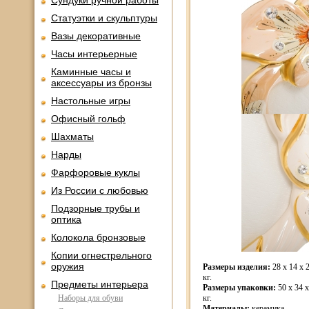
Сундуки ручной работы
Статуэтки и скульптуры
Вазы декоративные
Часы интерьерные
Каминные часы и
аксессуары из бронзы
Настольные игры
Офисный гольф
Шахматы
Нарды
Фарфоровые куклы
Из России с любовью
Подзорные трубы и
оптика
Колокола бронзовые
Копии огнестрельного
оружия
Размеры изделия:
28 x 14 x 2
кг.
Предметы интерьера
Размеры упаковки:
50 x 34 x
Наборы для обуви
кг.
Материалы:
керамика.