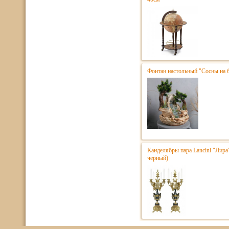
Фонтан настольный "Сосны на 
Канделябры пара Lancini "Лира
черный)