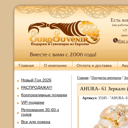
Есть во
(мы работае
+7
(мно
Или з
Главная
О компании
Оплата и доставка
Ак
/
/
Главная
Предметы интерьера
Зе
Новый Год 2026
РАСПРОДАЖА!!!
AHURA- 61 Зеркало
Корпоративные подарки
Артикул:
35185 - "AHURA- 6
VIP-подарки
Ретромания 30-60-х
годов
Все для покера