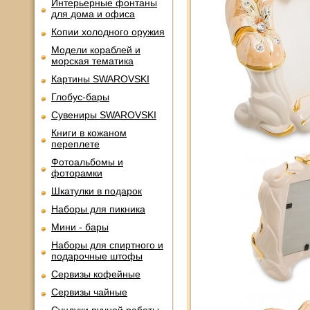
Интерьерные фонтаны
для дома и офиса
Копии холодного оружия
Модели кораблей и
морская тематика
Картины SWAROVSKI
Глобус-бары
Сувениры SWAROVSKI
Книги в кожаном
переплете
Фотоальбомы и
фоторамки
Шкатулки в подарок
Наборы для пикника
Мини - бары
Наборы для спиртного и
подарочные штофы
Сервизы кофейные
Сервизы чайные