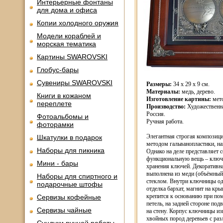
Интерьерные фонтаны
для дома и офиса
Копии холодного оружия
Модели кораблей и
морская тематика
Картины SWAROVSKI
Глобус-бары
Сувениры SWAROVSKI
Размеры:
34 х 29 х 9 см.
Материалы:
медь, дерево.
Книги в кожаном
Изготовление картины:
мето
переплете
Производство:
Художественна
Россия.
Фотоальбомы и
Ручная работа.
фоторамки
Элегантная строгая композиц
Шкатулки в подарок
методом гальванопластики, на
Наборы для пикника
Однако на деле представляет 
функциональную вещь – ключ
Мини - бары
хранения ключей. Декоративн
выполнена из меди (объёмный
Наборы для спиртного и
стеклом. Внутри ключницы од
подарочные штофы
отделка бархат, магнит на кр
крепится к основанию при по
Сервизы кофейные
петель, на задней стороне под
Сервизы чайные
на стену. Корпус ключницы из
хвойных пород деревьев с ра