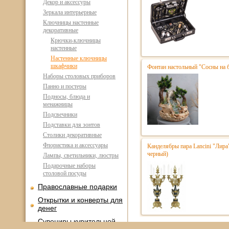
Декор и аксессуры
Зеркала интерьерные
Ключницы настенные
декоративные
Крючки-ключницы
настенные
Настенные ключницы
шкафчики
Фонтан настольный "Сосны на 
Наборы столовых приборов
Панно и постеры
Подносы, блюда и
менажницы
Подсвечники
Подставки для зонтов
Столики декоративные
Флористика и аксессуары
Канделябры пара Lancini "Лира
черный)
Лампы, светильники, люстры
Подарочные наборы
столовой посуды
Православные подарки
Открытки и конверты для
денег
Сувениры курительной