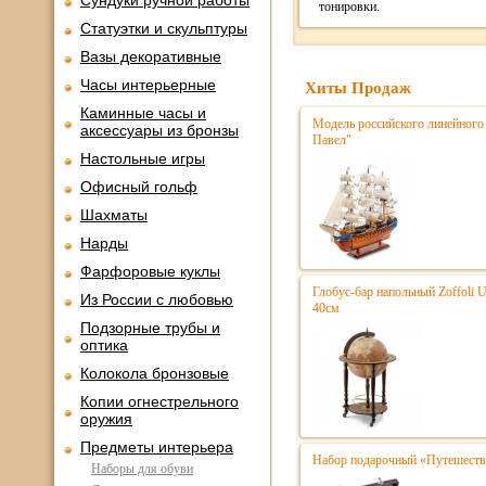
Сундуки ручной работы
тонировки.
Статуэтки и скульптуры
Вазы декоративные
Часы интерьерные
Хиты Продаж
Каминные часы и
Модель российского линейного 
аксессуары из бронзы
Павел"
Настольные игры
Офисный гольф
Шахматы
Нарды
Фарфоровые куклы
Глобус-бар напольный Zoffoli 
Из России с любовью
40см
Подзорные трубы и
оптика
Колокола бронзовые
Копии огнестрельного
оружия
Предметы интерьера
Набор подарочный «Путешестве
Наборы для обуви