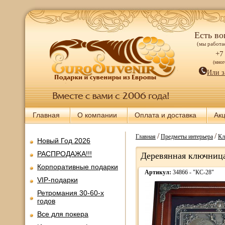
Есть во
(мы работае
+7
(мно
Или з
Главная
О компании
Оплата и доставка
Ак
/
/
Главная
Предметы интерьера
Кл
Новый Год 2026
РАСПРОДАЖА!!!
Деревянная ключница
Корпоративные подарки
Артикул:
34866 - "КС-28"
VIP-подарки
Ретромания 30-60-х
годов
Все для покера