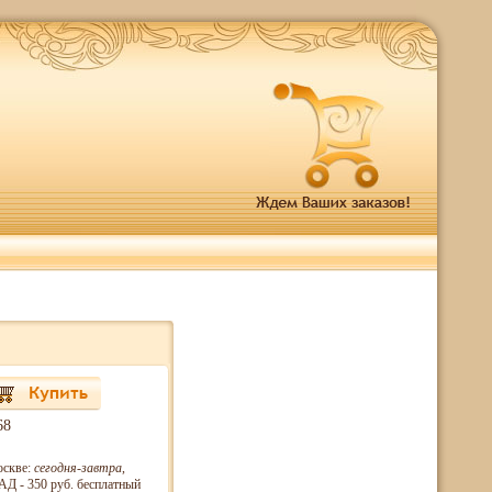
68
оскве:
сегодня-завтра
,
Д - 350 руб. бесплатный