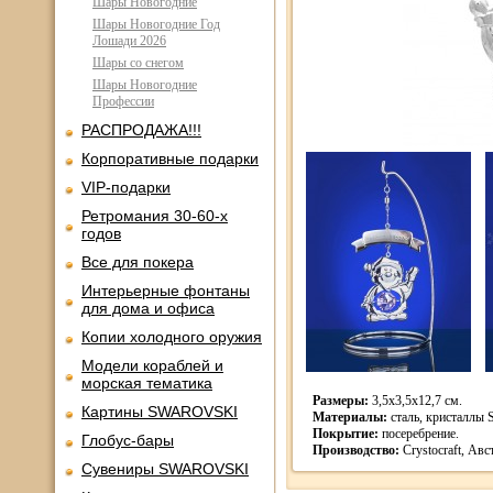
Шары Новогодние
Шары Новогодние Год
Лошади 2026
Шары со снегом
Шары Новогодние
Профессии
РАСПРОДАЖА!!!
Корпоративные подарки
VIP-подарки
Ретромания 30-60-х
годов
Все для покера
Интерьерные фонтаны
для дома и офиса
Копии холодного оружия
Модели кораблей и
морская тематика
Размеры:
3,5х3,5х12,7 см.
Картины SWAROVSKI
Материалы:
сталь, кристаллы 
Покрытие:
посеребрение.
Глобус-бары
Производство:
Crystocraft, Авс
Сувениры SWAROVSKI