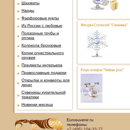
Шахматы
Нарды
Фарфоровые куклы
Фигурка Crystocraft "Снежинка"
Из России с любовью
Подзорные трубы и
оптика
Колокола бронзовые
Копии огнестрельного
оружия
Предметы интерьера
Ретро-телефон "Чайная роза"
Православные подарки
Открытки и конверты для
денег
Сувениры курительной
тематики
Новинки месяца
Eurosuvenir.ru
телефоны:
+7 (495)
104-33-77