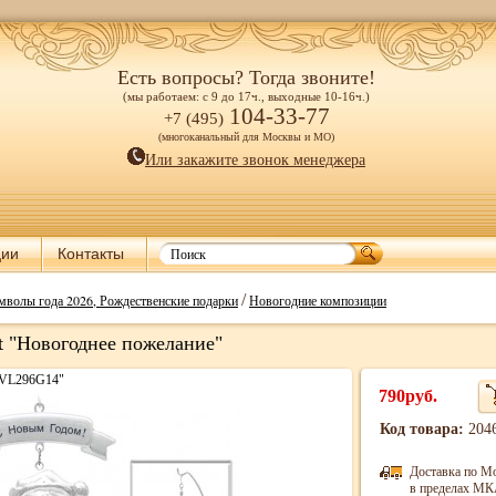
Есть вопросы? Тогда звоните!
(мы работаем: с 9 до 17ч., выходные 10-16ч.)
104-33-77
+7 (495)
(многоканальный для Москвы и МО)
Или закажите звонок менеджера
ции
Контакты
/
мволы года 2026, Рождественские подарки
Новогодние композиции
t "Новогоднее пожелание"
CVL296G14"
790руб.
Код товара:
204
Доставка по М
в пределах МКА