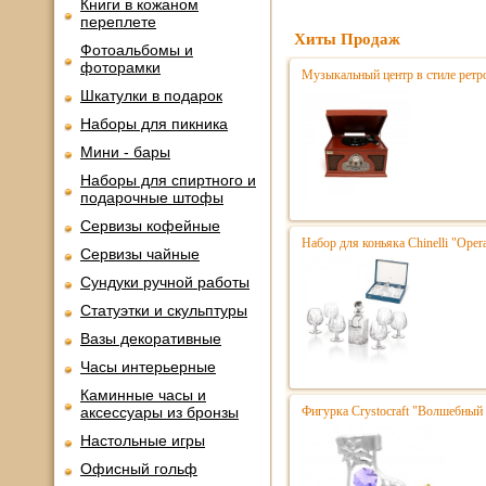
Книги в кожаном
переплете
Хиты Продаж
Фотоальбомы и
фоторамки
Музыкальный центр в стиле ре
Шкатулки в подарок
Наборы для пикника
Мини - бары
Наборы для спиртного и
подарочные штофы
Сервизы кофейные
Набор для коньяка Chinelli "Opera
Сервизы чайные
Сундуки ручной работы
Статуэтки и скульптуры
Вазы декоративные
Часы интерьерные
Каминные часы и
аксессуары из бронзы
Фигурка Crystocraft "Волшебный
Настольные игры
Офисный гольф