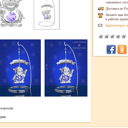
самовывоз сег
Доставка по Ро
Звоните нам бе
в рабочее врем
Задать вопрос п
Swarovski.
трия.