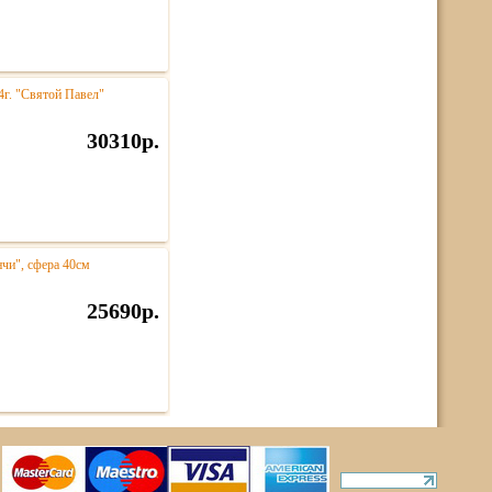
4г. "Святой Павел"
30310р.
нчи", сфера 40см
25690р.