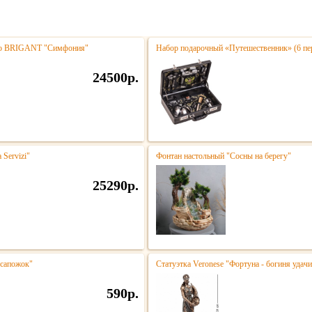
тро BRIGANT "Симфония"
Набор подарочный «Путешественник» (6 пе
24500р.
 Servizi"
Фонтан настольный "Сосны на берегу"
25290р.
 сапожок"
Статуэтка Veronese "Фортуна - богиня удачи
590р.