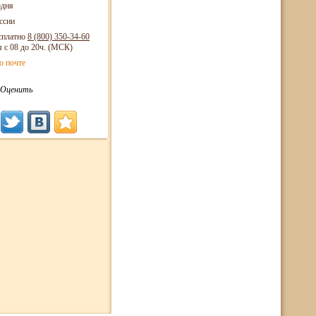
одня
ссии
сплатно
8 (800)
350-34-60
я с 08 до 20ч. (МСК)
о почте
Оценить