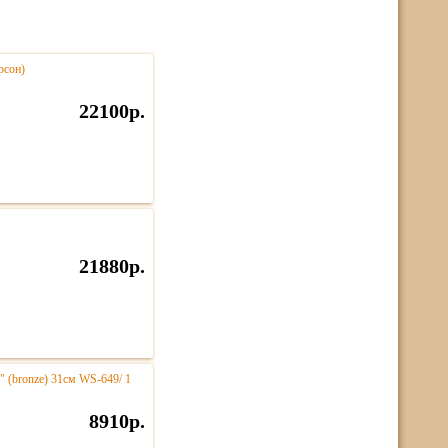
рсон)
22100р.
21880р.
" (bronze) 31см WS-649/ 1
8910р.