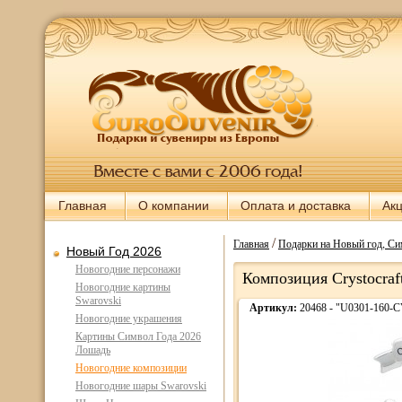
Главная
О компании
Оплата и доставка
Ак
/
Главная
Подарки на Новый год, Си
Новый Год 2026
Новогодние персонажи
Композиция Crystocraf
Новогодние картины
Swarovski
Артикул:
20468 - "U0301-160-
Новогодние украшения
Картины Символ Года 2026
Лошадь
Новогодние композиции
Новогодние шары Swarovski