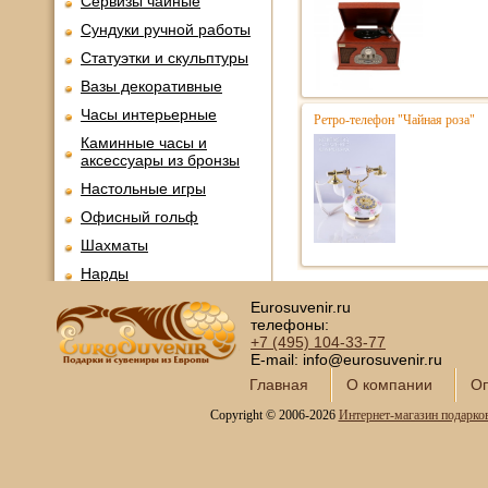
Сервизы чайные
Сундуки ручной работы
Статуэтки и скульптуры
Вазы декоративные
Часы интерьерные
Ретро-телефон "Чайная роза"
Каминные часы и
аксессуары из бронзы
Настольные игры
Офисный гольф
Шахматы
Нарды
Фарфоровые куклы
Eurosuvenir.ru
телефоны:
Из России с любовью
+7 (495)
104-33-77
Подзорные трубы и
E-mail: info@eurosuvenir.ru
оптика
Главная
О компании
Оп
Колокола бронзовые
Copyright © 2006-2026
Интернет-магазин подарко
Копии огнестрельного
оружия
Предметы интерьера