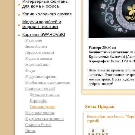
Интерьерные фонтаны
для дома и офиса
Копии холодного оружия
Модели кораблей и
морская тематика
Картины SWAROVSKI
Мужчинам
Знаки Зодиака
Размер:
20х30 см
Количество кристаллов:
91
Городские сюжеты
Кристаллы:
Swarovski (Авст
Морские сюжеты
Аэрография:
Iwata COM AR
Животный мир
Всем известна примета, что по
Флора
и счастью. Этот символ не тр
Модульные картины
комментариев. Пусть подкова 
Влюбленным и молодоженам
добрым знаком!
Символы. Фен-шуй
Денежные символы
Иероглифы
Хиты Продаж
Символы успеха
Восточные мотивы
Канделябры пара Lancini "Лира
Мусульманские реликвии
черный)
Символы России
Иконы