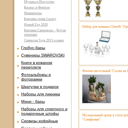
Музыка и Искусство
Космос и Фентези
Миниатюры
Картины серия Luxury
Новый Год 2020
Набор для коньяка Chinelli "Ope
Картины Сваровски - Другие
тематики
Символы Года 2015 и ранее
Глобус-бары
Сувениры SWAROVSKI
Книги в кожаном
переплете
Фонтан настольный "Сосны на 
Фотоальбомы и
фоторамки
Шкатулки в подарок
Наборы для пикника
Мини - бары
Наборы для спиртного и
подарочные штофы
Музыкальный центр в стиле р
"Симфония"
Сервизы кофейные