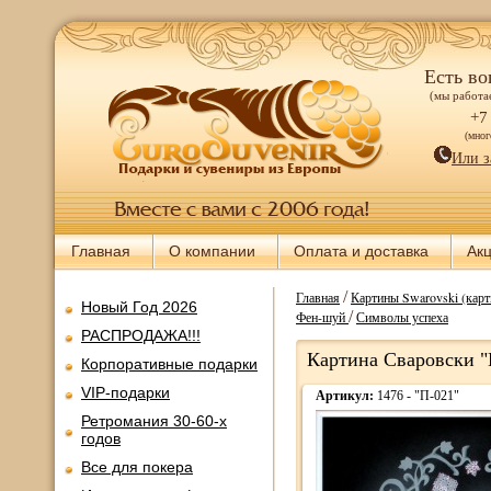
Есть во
(мы работае
+7
(мно
Или з
Главная
О компании
Оплата и доставка
Ак
/
Главная
Картины Swarovski (карт
Новый Год 2026
/
Фен-шуй
Символы успеха
РАСПРОДАЖА!!!
Картина Сваровски "П
Корпоративные подарки
VIP-подарки
Артикул:
1476 - "П-021"
Ретромания 30-60-х
годов
Все для покера