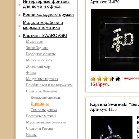
Интерьерные фонтаны
Артикул: И-070
для дома и офиса
Копии холодного оружия
Модели кораблей и
морская тематика
Картины SWAROVSKI
Мужчинам
Знаки Зодиака
Городские сюжеты
Морские сюжеты
Животный мир
Флора
подробнее
Модульные картины
1615руб.
Влюбленным и молодоженам
Символы. Фен-шуй
Денежные символы
Иероглифы
Картина Swarovski "Бог
Артикул: 1155
Символы успеха
Восточные мотивы
Р
Мусульманские реликвии
К
2
Символы России
К
Иконы
(