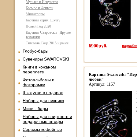
Музыка и Искусство
Космос и Фентези
Миниатюры
Картины серия Luxury
Новый Год 2020
Картины Сваровски - Другие
тематики
Символы Года 2015 и ранее
6900руб.
подробнее
Глобус-бары
Сувениры SWAROVSKI
Книги в кожаном
переплете
Картина Swarovski "Иер
любви"
Фотоальбомы и
Артикул: 1157
фоторамки
Шкатулки в подарок
Наборы для пикника
Мини - бары
Наборы для спиртного и
подарочные штофы
Сервизы кофейные