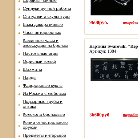
Сервизы чайные
Сундуки ручной работы
Статуэтки и скульптуры
9600руб.
подробнее
Вазы декоративные
Часы интерьерные
Каминные часы и
аксессуары из бронзы
Картина Swarovski "И
Артикул: 1384
Настольные игры
Офисный гольф
Шахматы
Нарды
Фарфоровые куклы
Из России с любовью
Подзорные трубы и
оптика
Колокола бронзовые
36600руб.
подробнее
Копии огнестрельного
оружия
Предметы интерьера