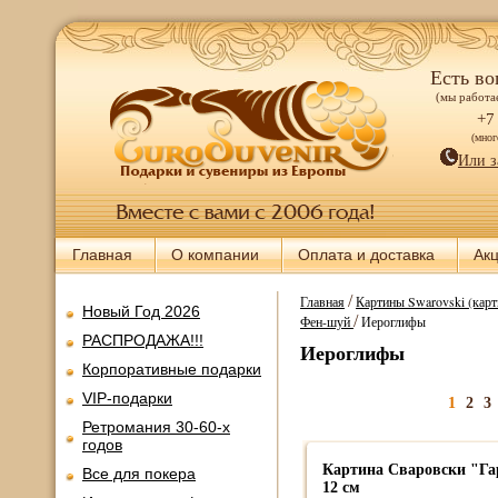
Есть во
(мы работае
+7
(мно
Или з
Главная
О компании
Оплата и доставка
Ак
/
Главная
Картины Swarovski (карт
Новый Год 2026
/
Фен-шуй
Иероглифы
РАСПРОДАЖА!!!
Иероглифы
Корпоративные подарки
VIP-подарки
1
2
3
Ретромания 30-60-х
годов
Картина Сваровски "Га
Все для покера
12 см