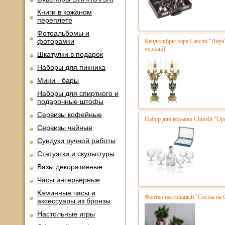
Книги в кожаном
переплете
Фотоальбомы и
фоторамки
Канделябры пара Lancini "Лира
черный)
Шкатулки в подарок
Наборы для пикника
Мини - бары
Наборы для спиртного и
подарочные штофы
Сервизы кофейные
Набор для коньяка Chinelli "Ope
Сервизы чайные
Сундуки ручной работы
Статуэтки и скульптуры
Вазы декоративные
Часы интерьерные
Каминные часы и
Фонтан настольный "Сосны на 
аксессуары из бронзы
Настольные игры