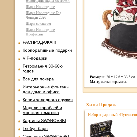
Новогодние шары Swarovski
Шары Новогодние
Шары Новогодние Год
Лошади 2026
Шары со снегом
Шары Новогодние
Профессии
РАСПРОДАЖА!!!
Корпоративные подарки
VIP-подарки
Ретромания 30-60-х
годов
Размеры:
30 x 12.6 x 33.5 см.
Все для покера
Материалы:
керамика.
Интерьерные фонтаны
для дома и офиса
Копии холодного оружия
Хиты Продаж
Модели кораблей и
морская тематика
Набор подарочный «Путешестве
Картины SWAROVSKI
Глобус-бары
Сувениры SWAROVSKI