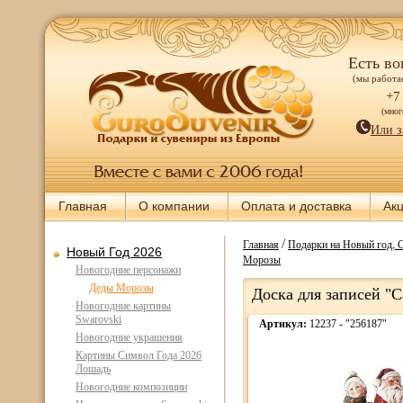
Есть во
(мы работае
+7
(мно
Или з
Главная
О компании
Оплата и доставка
Ак
/
Главная
Подарки на Новый год, 
Новый Год 2026
Морозы
Новогодние персонажи
Деды Морозы
Доска для записей "С
Новогодние картины
Swarovski
Артикул:
12237 - "256187"
Новогодние украшения
Картины Символ Года 2026
Лошадь
Новогодние композиции