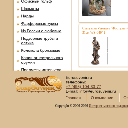
Офисный гольф
Шахматы
Нарды
Фарфоровые куклы
Статуэтка Veronese "Фортуна - 
Из России с любовью
31см WS-649/ 1
Подзорные трубы и
оптика
Колокола бронзовые
Копии огнестрельного
оружия
Предметы интерьера
Православные подарки
Eurosuvenir.ru
телефоны:
Открытки и конверты для
+7 (495)
104-33-77
денег
E-mail: info@eurosuvenir.ru
Сувениры курительной
Главная
О компании
Оп
тематики
Copyright © 2006-2026
Интернет-магазин подарко
Новинки месяца