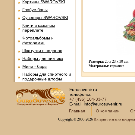
Картины SWAROVSKI
Глобус-бары
Сувениры SWAROVSKI
Книги в кожаном
переплете
Фотоальбомы и
фоторамки
Шкатулки в подарок
Наборы для пикника
Размеры:
25 x 23 x 30 см.
Мини - бары
Материалы:
керамика.
Наборы для спиртного и
подарочные штофы
Сервизы кофейные
Eurosuvenir.ru
телефоны:
Сервизы чайные
+7 (495)
104-33-77
Сундуки ручной работы
E-mail: info@eurosuvenir.ru
Статуэтки и скульптуры
Главная
О компании
Оп
Вазы декоративные
Copyright © 2006-2026
Интернет-магазин подарко
Часы интерьерные
Каминные часы и