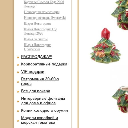
Картины Символ Года 2026
Лошадь
Новогодние композиции
Новогодние шары Swarovski
Шары Новогодние
Шары Новогодние Год
Лошади 2026
Шары со снегом
Шары Новогодние
Профессии
РАСПРОДАЖА!!!
Корпоративные подарки
VIP-подарки
Ретромания 30-60-х
годов
Все для покера
Интерьерные фонтаны
для дома и офиса
Копии холодного оружия
Модели кораблей и
морская тематика