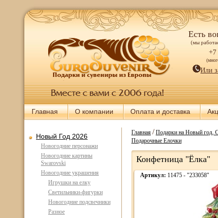
Есть во
(мы работае
+7
(мно
Или з
Главная
О компании
Оплата и доставка
Ак
/
Главная
Подарки на Новый год, 
Новый Год 2026
Подарочные Елочки
Новогодние персонажи
Новогодние картины
Конфетница "Ёлка"
Swarovski
Новогодние украшения
Артикул:
11475 - "233058"
Игрушки на елку
Светильники-фигурки
Новогодние подсвечники
Разное