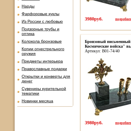
Нарды
Фарфоровые куклы
3980руб.
подробнее.
Из России с любовью
Подзорные трубы и
оптика
Колокола бронзовые
Бронзовый письменный
Космические войска" вы
Копии огнестрельного
Артикул: В01-74/40
оружия
Предметы интерьера
Православные подарки
Открытки и конверты для
денег
Сувениры курительной
тематики
Новинки месяца
3980руб.
подробнее.