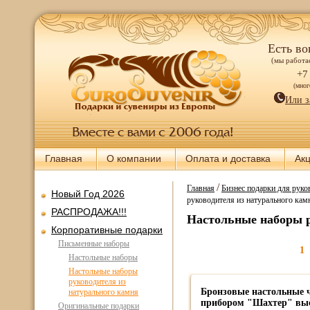
Есть во
(мы работае
+7
(мно
Или з
Главная
О компании
Оплата и доставка
Ак
/
Главная
Бизнес подарки для руков
Новый Год 2026
руководителя из натурального кам
РАСПРОДАЖА!!!
Настольные наборы р
Корпоративные подарки
Письменные наборы
1
Настольные наборы
Настольные наборы
руководителя из
Бронзовые настольные 
натурального камня
прибором "Шахтер" вы
Оригинальные подарки