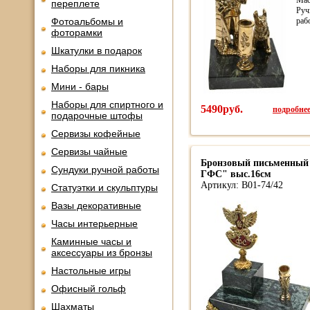
Мас
переплете
Руч
Фотоальбомы и
раб
фоторамки
Шкатулки в подарок
Наборы для пикника
Мини - бары
Наборы для спиртного и
5490руб.
подробнее.
подарочные штофы
Сервизы кофейные
Сервизы чайные
Бронзовый письменный
Сундуки ручной работы
ГФС" выс.16см
Артикул: В01-74/42
Статуэтки и скульптуры
Вазы декоративные
Часы интерьерные
Каминные часы и
аксессуары из бронзы
Настольные игры
Офисный гольф
Шахматы