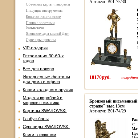
Артикул: В01-75/30
Объемные карты -панорамы
Пишущие инструменты
Копилки тематические
Панно с золотыми
банкнотами
Японские сады камней Дзен
Сувениры приколы
VIP-подарки
Ретромания 30-60-х
годов
Все для покера
Интерьерные фонтаны
18170руб.
подробнее.
для дома и офиса
Копии холодного оружия
Модели кораблей и
Бронзовый письменный
морская тематика
страже" выс.13см
Картины SWAROVSKI
Артикул: В01-74/29
Глобус-бары
Раз
кг
Сувениры SWAROVSKI
Ма
Про
Книги в кожаном