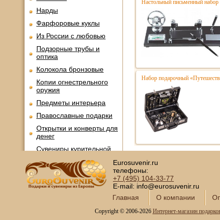
Настольный письменный набор
Нарды
Фарфоровые куклы
Из России с любовью
Подзорные трубы и
оптика
Колокола бронзовые
Набор подарочный «Путешестве
Копии огнестрельного
оружия
Предметы интерьера
Православные подарки
Открытки и конверты для
денег
Сувениры курительной
тематики
Eurosuvenir.ru
Новинки месяца
телефоны:
+7 (495)
104-33-77
E-mail: info@eurosuvenir.ru
Главная
О компании
Оп
Copyright © 2006-2026
Интернет-магазин подарко