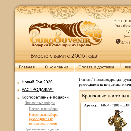
Есть во
(мы работае
+7
(мно
Или з
Главная
О компании
Оплата и доставка
Ак
/
Главная
Бизнес подарки для руков
Новый Год 2026
руководителя из натурального кам
РАСПРОДАЖА!!!
Бронзовые настольны
Корпоративные подарки
Письменные наборы
Артикул:
14634 - "В01-75/30"
Настольные наборы
Настольные наборы
руководителя из
натурального камня
Оригинальные подарки