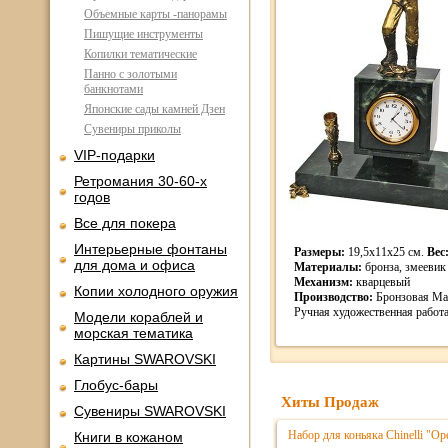
Объемные карты -панорамы
Пишущие инструменты
Копилки тематические
Панно с золотыми
банкнотами
Японские сады камней Дзен
Сувениры приколы
VIP-подарки
Ретромания 30-60-х
годов
Все для покера
Интерьерные фонтаны
Размеры:
19,5х11х25 см.
Вес
для дома и офиса
Материалы:
бронза, змеевик
Механизм:
кварцевый
Копии холодного оружия
Производство:
Бронзовая Ма
Ручная художественная работа
Модели кораблей и
морская тематика
Картины SWAROVSKI
Глобус-бары
Хиты Продаж
Сувениры SWAROVSKI
Набор для коньяка Chinelli "Ope
Книги в кожаном