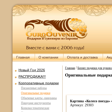
Главная
О компании
Оплата и доставка
Ак
/
Главная
Бизнес подарки для руково
Новый Год 2026
Оригинальные подарки
РАСПРОДАЖА!!!
Корпоративные подарки
Письменные наборы
Оригинальные подарки
Объемные карты -панорамы
Картина «Колесо поезда» 
Пишущие инструменты
Артикул: 29303
Копилки тематические