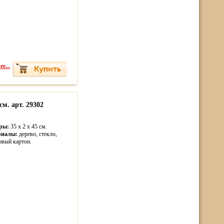
е...
м. арт. 29302
ры:
35 x 2 x 45 cм.
риалы:
дерево, стекло,
овый картон.