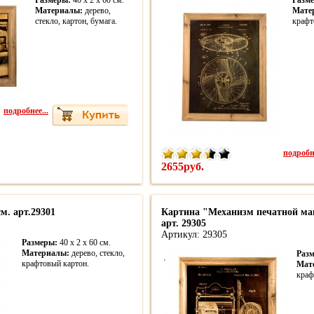
Размеры:
40 x 2 x 60 cм.
Разм
Материалы:
дерево,
Мате
стекло, картон, бумага.
крафт
подробнее...
подробне
2655руб.
м. арт.29301
Картина "Механизм печатной ма
арт. 29305
Артикул: 29305
Размеры:
40 x 2 x 60 cм.
Материалы:
дерево, стекло,
Раз
крафтовый картон.
Мат
краф