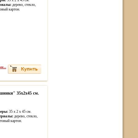
еры:
35 x 2 x 45 cм.
риалы:
дерево, стекло,
овый картон.
е...
шинки" 35х2х45 см.
меры:
35 x 2 x 45 cм.
ериалы:
дерево, стекло,
товый картон.