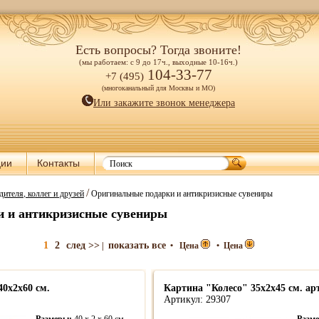
Есть вопросы? Тогда звоните!
(мы работаем: с 9 до 17ч., выходные 10-16ч.)
104-33-77
+7 (495)
(многоканальный для Москвы и МО)
Или закажите звонок менеджера
ции
Контакты
/
дителя, коллег и друзей
Оригинальные подарки и антикризисные сувениры
 и антикризисные сувениры
1
2
след >>
показать все
|
•
Цена
•
Цена
40х2х60 см.
Картина "Колесо" 35х2х45 см. арт
Артикул: 29307