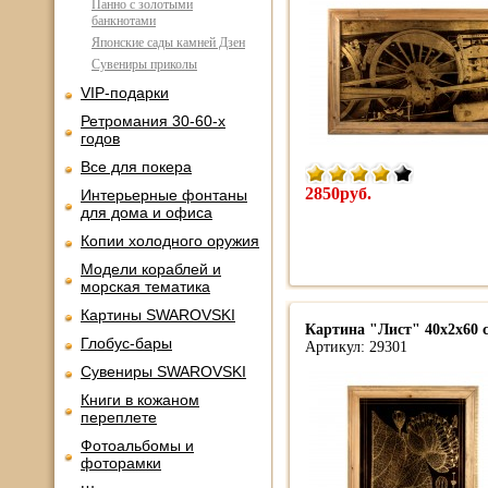
Панно с золотыми
банкнотами
Японские сады камней Дзен
Сувениры приколы
VIP-подарки
Ретромания 30-60-х
годов
Все для покера
2850руб.
Интерьерные фонтаны
для дома и офиса
Копии холодного оружия
Модели кораблей и
морская тематика
Картины SWAROVSKI
Картина "Лист" 40х2х60 с
Глобус-бары
Артикул: 29301
Сувениры SWAROVSKI
Книги в кожаном
переплете
Фотоальбомы и
фоторамки