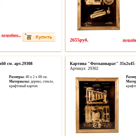
подробнее...
2655руб.
подробне
60 см. арт.29308
Картина "Фотоаппарат" 35х2х45 с
Артикул: 29302
Размеры:
40 x 2 x 60 cм.
Разме
Материалы:
дерево, стекло,
Мате
крафтовый картон.
крафт