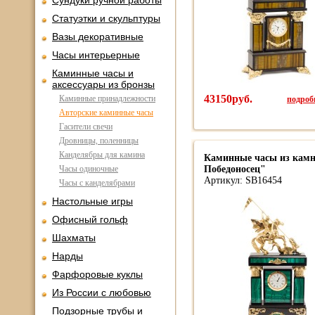
Сундуки ручной работы
Статуэтки и скульптуры
Вазы декоративные
Часы интерьерные
Каминные часы и
аксессуары из бронзы
43150руб.
подробн
Каминные принадлежности
Авторские каминные часы
Гасители свечи
Дровницы, поленницы
Канделябры для камина
Каминные часы из камн
Часы одиночные
Победоносец"
Артикул: SB16454
Часы с канделябрами
Настольные игры
Офисный гольф
Шахматы
Нарды
Фарфоровые куклы
Из России с любовью
Подзорные трубы и