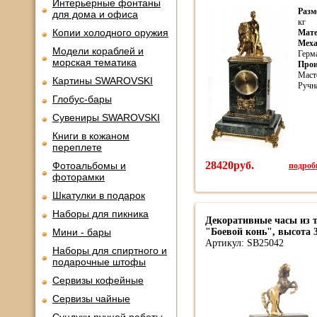
Интерьерные фонтаны
Разм
для дома и офиса
кг
Копии холодного оружия
Мат
Мех
Модели кораблей и
Герм
морская тематика
Прои
Маст
Картины SWAROVSKI
Ручн
Глобус-бары
Сувениры SWAROVSKI
Книги в кожаном
переплете
28420руб.
подробн
Фотоальбомы и
фоторамки
Шкатулки в подарок
Наборы для пикника
Декоративные часы из т
Мини - бары
"Боевой конь", высота 
Артикул: SB25042
Наборы для спиртного и
подарочные штофы
Сервизы кофейные
Сервизы чайные