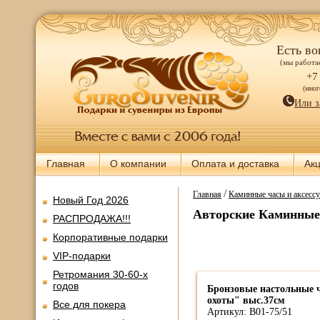
Есть во
(мы работае
+7
(мно
Или з
Главная
О компании
Оплата и доставка
Ак
/
Главная
Каминные часы и аксесс
Новый Год 2026
Авторские Каминные
РАСПРОДАЖА!!!
Корпоративные подарки
VIP-подарки
Ретромания 30-60-х
годов
Бронзовые настольные 
охоты" выс.37см
Все для покера
Артикул: В01-75/51