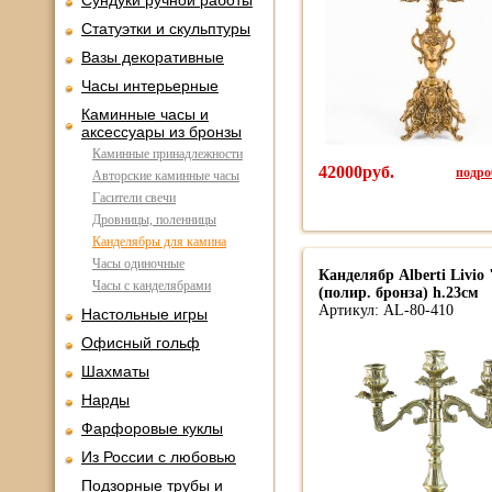
Сундуки ручной работы
Статуэтки и скульптуры
Вазы декоративные
Часы интерьерные
Каминные часы и
аксессуары из бронзы
Каминные принадлежности
42000руб.
подроб
Авторские каминные часы
Гасители свечи
Дровницы, поленницы
Канделябры для камина
Часы одиночные
Канделябр Alberti Livi
Часы с канделябрами
(полир. бронза) h.23см
Артикул: AL-80-410
Настольные игры
Офисный гольф
Шахматы
Нарды
Фарфоровые куклы
Из России с любовью
Подзорные трубы и