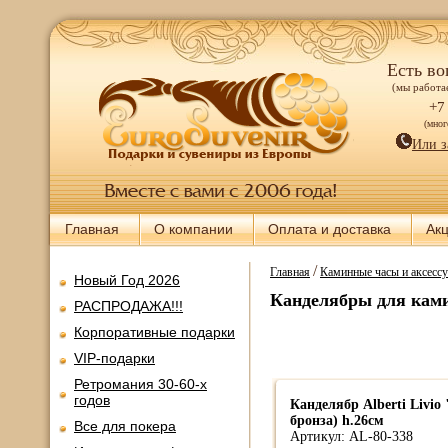
Есть во
(мы работае
+7
(мно
Или з
Главная
О компании
Оплата и доставка
Ак
/
Главная
Каминные часы и аксесс
Новый Год 2026
Канделябры для кам
РАСПРОДАЖА!!!
Корпоративные подарки
VIP-подарки
Ретромания 30-60-х
годов
Канделябр Alberti Livio
бронза) h.26см
Все для покера
Артикул: AL-80-338