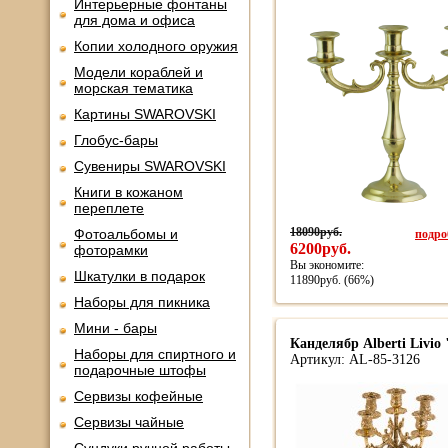
Интерьерные фонтаны
для дома и офиса
Копии холодного оружия
Модели кораблей и
морская тематика
Картины SWAROVSKI
Глобус-бары
Сувениры SWAROVSKI
Книги в кожаном
переплете
18090руб.
подроб
Фотоальбомы и
6200руб.
фоторамки
Вы экономите:
Шкатулки в подарок
11890руб. (66%)
Наборы для пикника
Мини - бары
Канделябр Alberti Livio
Наборы для спиртного и
Артикул: AL-85-3126
подарочные штофы
Сервизы кофейные
Сервизы чайные