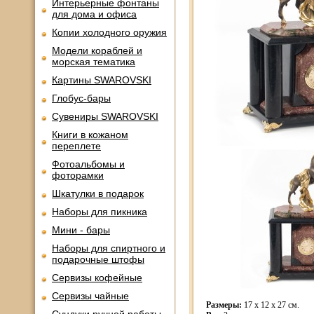
Интерьерные фонтаны
для дома и офиса
Копии холодного оружия
Модели кораблей и
морская тематика
Картины SWAROVSKI
Глобус-бары
Сувениры SWAROVSKI
Книги в кожаном
переплете
Фотоальбомы и
фоторамки
Шкатулки в подарок
Наборы для пикника
Мини - бары
Наборы для спиртного и
подарочные штофы
Сервизы кофейные
Сервизы чайные
Размеры:
17 х 12 х 27 см.