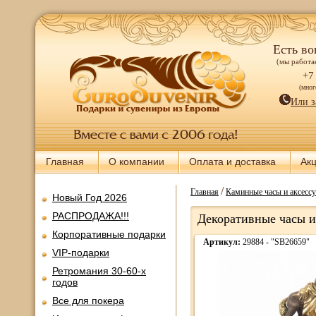
Есть во
(мы работае
+7
(мно
Или з
Главная
О компании
Оплата и доставка
Ак
/
Главная
Каминные часы и аксесс
Новый Год 2026
РАСПРОДАЖА!!!
Декоративные часы из
Корпоративные подарки
Артикул:
29884 - "SB26659"
VIP-подарки
Ретромания 30-60-х
годов
Все для покера