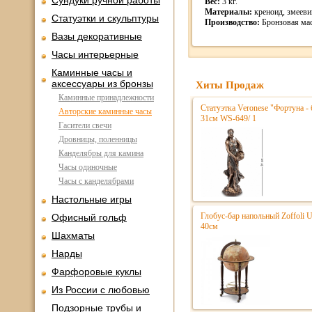
Сундуки ручной работы
Вес:
3 кг.
Материалы:
креноид, змеевик
Статуэтки и скульптуры
Производство:
Бронзовая мас
Вазы декоративные
Часы интерьерные
Каминные часы и
аксессуары из бронзы
Хиты Продаж
Каминные принадлежности
Статуэтка Veronese "Фортуна - 
Авторские каминные часы
31см WS-649/ 1
Гасители свечи
Дровницы, поленницы
Канделябры для камина
Часы одиночные
Часы с канделябрами
Настольные игры
Глобус-бар напольный Zoffoli 
Офисный гольф
40см
Шахматы
Нарды
Фарфоровые куклы
Из России с любовью
Подзорные трубы и