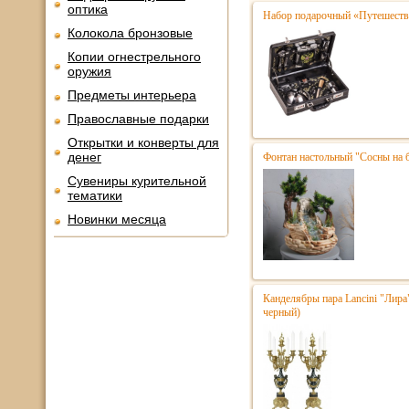
оптика
Набор подарочный «Путешестве
Колокола бронзовые
Копии огнестрельного
оружия
Предметы интерьера
Православные подарки
Открытки и конверты для
денег
Фонтан настольный "Сосны на 
Сувениры курительной
тематики
Новинки месяца
Канделябры пара Lancini "Лира
черный)