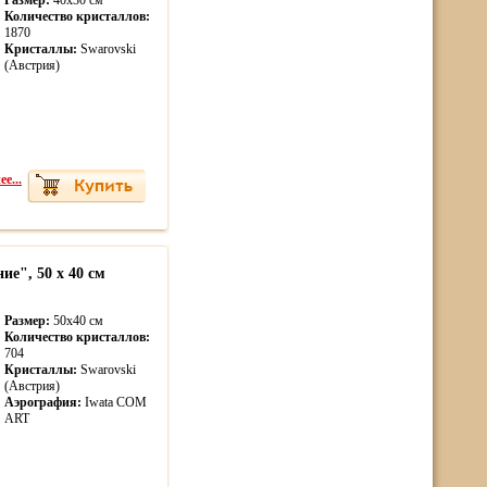
Размер:
40х30 см
Количество кристаллов:
1870
Кристаллы:
Swarovski
(Австрия)
е...
е", 50 х 40 см
Размер:
50х40 см
Количество кристаллов:
704
Кристаллы:
Swarovski
(Австрия)
Аэрография:
Iwata COM
ART