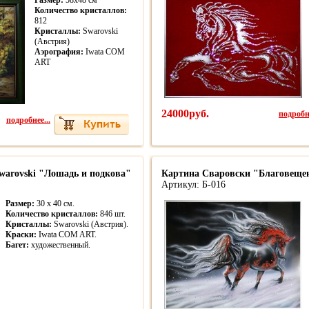
Размер:
58х48 см
Количество кристаллов:
812
Кристаллы:
Swarovski
(Австрия)
Аэрография:
Iwata COM
ART
24000руб.
подробне
подробнее...
warovski "Лошадь и подкова"
Картина Сваровски "Благовещени
Артикул: Б-016
Размер:
30 х 40 см.
Количество кристаллов:
846 шт.
Кристаллы:
Swarovski (Австрия).
Краски:
Iwata COM ART.
Багет:
художественный.