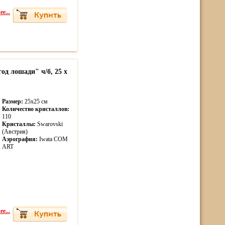
е...
од лошади" ч/б, 25 х
Размер:
25х25 см
Количество кристаллов:
110
Кристаллы:
Swarovski
(Австрия)
Аэрография:
Iwata COM
ART
е...