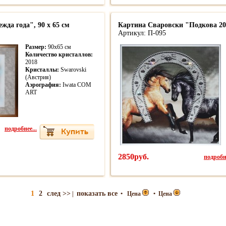
да года", 90 х 65 см
Картина Сваровски "Подкова 201
Артикул: П-095
Размер:
90х65 см
Количество кристаллов:
2018
Кристаллы:
Swarovski
(Австрия)
Аэрография:
Iwata COM
ART
подробнее...
2850руб.
подробне
1
2
след >>
показать все
|
•
Цена
•
Цена