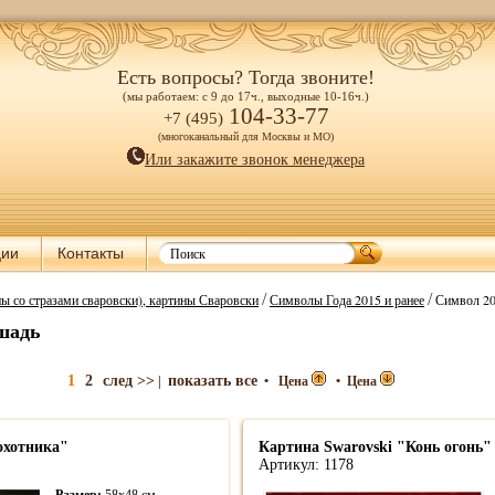
Есть вопросы? Тогда звоните!
(мы работаем: с 9 до 17ч., выходные 10-16ч.)
104-33-77
+7 (495)
(многоканальный для Москвы и МО)
Или закажите звонок менеджера
ции
Контакты
/
/
ы со стразами сваровски), картины Сваровски
Символы Года 2015 и ранее
Символ 20
ошадь
1
2
след >>
показать все
|
•
Цена
•
Цена
охотника"
Картина Swarovski "Конь огонь"
Артикул: 1178