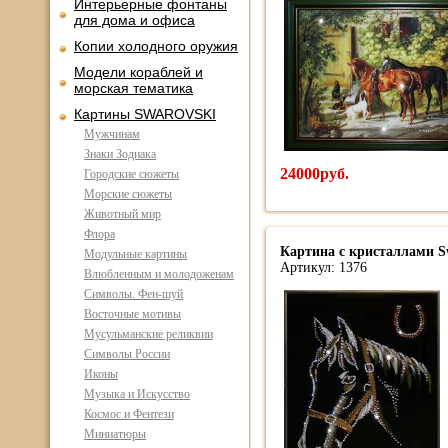
Интерьерные фонтаны
для дома и офиса
Копии холодного оружия
Модели кораблей и
морская тематика
Картины SWAROVSKI
Мужчинам
Знаки Зодиака
24000руб.
Городские сюжеты
Морские сюжеты
Животный мир
Флора
Картина с кристаллами S
Модульные картины
Артикул: 1376
Влюбленным и молодоженам
Символы. Фен-шуй
Восточные мотивы
Мусульманские реликвии
Символы России
Иконы
Музыка и Искусство
Космос и Фентези
Миниатюры