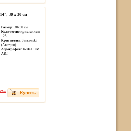
4", 30 х 30 см
Размер:
30х30 см
Количество кристаллов:
125
Кристаллы:
Swarovski
(Австрия)
Аэрография:
Iwata COM
ART
е...