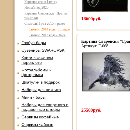
Картины серия Luxury
Новый Год 2020
Картины Сваровски - Другие
тематики
18600руб.
Символы Года 2015 и ранее
Символ 2014 года - Лошадь
Символ 2013 года - Змея
Картина Сваровски "Грац
Глобус-бары
Артикул: Г-068
Сувениры SWAROVSKI
Книги в кожаном
переплете
Фотоальбомы и
фоторамки
Шкатулки в подарок
Наборы для пикника
Мини - бары
Наборы для спиртного и
подарочные штофы
25500руб.
Сервизы кофейные
Сервизы чайные