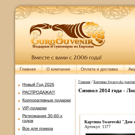
Главная
О компании
Оплата и доставка
Ак
/
Главная
Картины Swarovski (картин
Новый Год 2026
Символ 2014 года - Л
РАСПРОДАЖА!!!
Корпоративные подарки
VIP-подарки
Ретромания 30-60-х
годов
Картина Swarovski "Дом 
Артикул: 1377
Все для покера