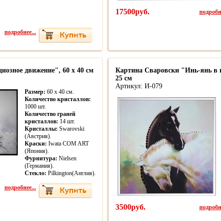
17500руб.
подробне
подробнее...
иозное движение", 60 х 40 см
Картина Сваровски "Инь-янь в г
25 см
Артикул: И-079
Размер:
60 х 40 см.
Количество кристаллов:
1000 шт.
Количество граней
кристаллов:
14 шт.
Кристаллы:
Swarovski
(Австрия).
Краски:
Iwata COM ART
(Япония).
Фурнитура:
Nielsen
(Германия).
Стекло:
Pilkington(Англия).
подробнее...
3500руб.
подробне