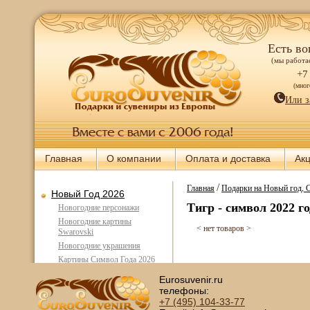
Есть во
(мы работае
+7
(мно
Или з
Главная
О компании
Оплата и доставка
Ак
/
Главная
Подарки на Новый год, 
Новый Год 2026
Тигр - символ 2022 г
Новогодние персонажи
Новогодние картины
< нет товаров >
Swarovski
Новогодние украшения
Картины Символ Года 2026
Лошадь
Eurosuvenir.ru
Новогодние композиции
телефоны:
Новогодние шары Swarovski
+7 (495)
104-33-77