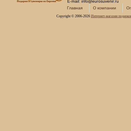
Шары Новогодние
E-mail: info@eurosuvenir.ru
Шары Новогодние Год
Главная
О компании
Оп
Лошади 2026
Copyright © 2006-2026
Интернет-магазин подарко
Шары со снегом
Шары Новогодние
Профессии
РАСПРОДАЖА!!!
Корпоративные подарки
VIP-подарки
Ретромания 30-60-х
годов
Все для покера
Интерьерные фонтаны
для дома и офиса
Копии холодного оружия
Модели кораблей и
морская тематика
Картины SWAROVSKI
Глобус-бары
Сувениры SWAROVSKI